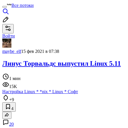
Все потоки
Войти
maybe_elf
15 фев 2021 в 07:38
Линус Торвальдс выпустил Linux 5.11
1 мин
15K
Настройка Linux
*
*nix
*
Linux
*
Софт
+9
4
20