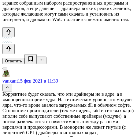
заранее собранным набором распространенных программ и
драйверов, а еще дальше — драйвера всяких редких железок,
которые желающие могут сами скачать и установить из
интернета, и дровам от WiiU полагается лежать именно там.
Ответить
vanxant
15 фев 2021 в 11:39
Корректнее будет сказать, что эти драйверы не в ядре, а в
«монорепозитории» ядра. На техническом уровне это модули
ядра, что-то вроде аналога загружаемых dll в обычном софте.
Сторонние производители (тех же видео-, raid и сетевых карт)
вполне себе выпускают собственные драйверы (модули), а
потом развлекаются с совместимостью между разными
версиями и процессорами. В монорепе же лежат гнутые (с
лицензией GPL) драйверы в исходных кодах,