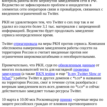
контроль работы всей затронутой замедлением сети в РФ.
Ведомство не зафиксировало проблем и инцидентов в
элементах сети операторов связи и провайдеров, связанных с
введением ограничений на Twitter.
РКН не удовлетворен тем, что Twitter о сих пор так и не
удалил из соцсети более 3,1 тыс. материалов с запрещенной
информацией. Ведомство будет продолжать замедление
сервиса неопределенное время.
Twitter
отреагировала
на меры РКН против сервиса. Компания
обеспокоена намеренным замедлением работы соцсети на
территории России и считает введенные против нее
ограничения широкомасштабными и неизбирательными.
Примечательно, что РКН, судя по
обновленным данным
от
многих пользователей теста для наглядной
проверки
замедления
(а также
RKN testing
и еще "
Is my Twitter Slow or
What?
") работы Twitter и других доменов с *t.co* в названии
на территории России, смог в течение суток разобраться с
веерным замедлением всех-всех доменов по *t.co* и сейчас
действительно замедляет только ресурсы Twitter.
10 марта в 10.00 мск Роскомнадзор
принял
«срочные меры по
защите российских граждан от влияния противоправного