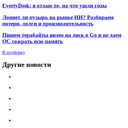
EvertyDesk: я отдаю то, на что ушли годы
Лопнет ли пузырь на рынке ИИ? Разбираем
потери, долги и производительность
Пишем терабайты видео на диск в Go и не даем
ОС сожрать всю память
В подборку
Другие новости