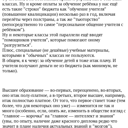
классах. Ну и кроме оплаты за обучение ребёнка у нас ещё
есть такие "строки" бюджета как "обучение учителя"
(повышение квалицикации) несколько раз в год, включая
перелёты через полстраны, а так же "тьюторство"
(непосредственно то самое "персональное общение учителя с
ребёнком").
Ну и некоторые классы этой параллели ещё вводят
"помощников учителя", которые помогают оному
"разгрузиться".
Плюс, специальные (не дешёвые) учебные материалы,
которыми в "обычных" классах не пользуются.
В общем, я к чему: за обучение детей я тоже итак плачу. И
учителя получают деньги не из бюджета (как минимум, не
только).
Высшее образование — во-первых, переоценено, во-вторых,
оно итак полу-платное, а в-третьих, второе высшее, например,
итак полностью платное. От того, что первое станет тоже (тем
более, что для некоторых оно уже) — изменится не так и
много (особенно, если, опять же, изменить в обществе взгляд с
"главное — корочка" на "главное — интеллект и знания"
(увы, по опыту, наличие даже красного диплома редко что
значит в плане наличия актуальных знаний и "мозгов").