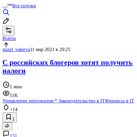
Все потоки
Войти
guzel_valeeva
11 мар 2021 в 20:25
С российских блогеров хотят получить
налоги
1 мин
11K
Управление персоналом
*
Законодательство в IT
Финансы в IT
+14
1
151