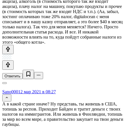
акциза), алкоголь (в стоимость которого так же входит
акциза), плачу налог на машину, покупаю продукты и прочее
(в стоимость которых так же входят НДС и т.п.). (Аа, забыл,
хостинг оплачиваю тоже 20% налог, digitalocean с меня
списывает и в нашу казну отправляет, а это более $40 в месяц
только налога). Так что для меня меняется? Ничего. Просто
дополнительная статья расхода. И все. И никакой
возможности влиять на то, куда пойдут собранные налоги из
этого «общего котла».
Ответить
Sano000
12 мар 2021 в 08:27
А в какой стране иначе? Ну представь, ты живешь в США,
топишь за респов. Приходит Байден и тратит деньги с твоих
налогов на иммигрантов. Или живешь в Финляндии, топишь
за мир во всем мире, а правительство закупает на твои деньги
гаубицы.