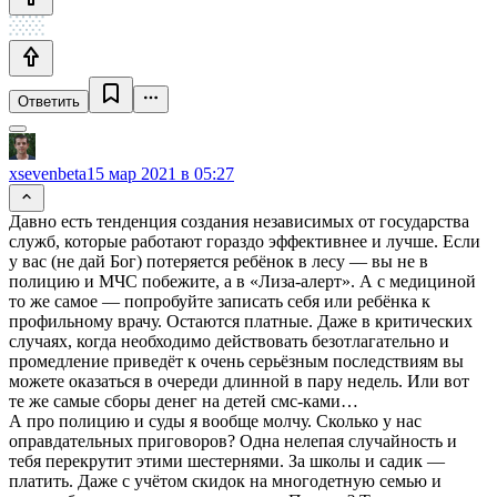
Ответить
xsevenbeta
15 мар 2021 в 05:27
Давно есть тенденция создания независимых от государства
служб, которые работают гораздо эффективнее и лучше. Если
у вас (не дай Бог) потеряется ребёнок в лесу — вы не в
полицию и МЧС побежите, а в «Лиза-алерт». А с медициной
то же самое — попробуйте записать себя или ребёнка к
профильному врачу. Остаются платные. Даже в критических
случаях, когда необходимо действовать безотлагательно и
промедление приведёт к очень серьёзным последствиям вы
можете оказаться в очереди длинной в пару недель. Или вот
те же самые сборы денег на детей смс-ками…
А про полицию и суды я вообще молчу. Сколько у нас
оправдательных приговоров? Одна нелепая случайность и
тебя перекрутит этими шестернями. За школы и садик —
платить. Даже с учётом скидок на многодетную семью и