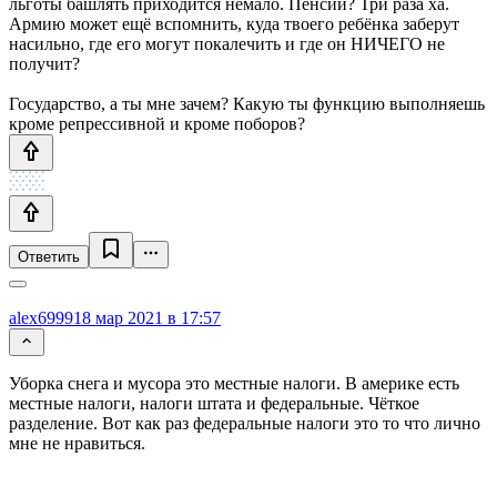
льготы башлять приходится немало. Пенсии? Три раза ха.
Армию может ещё вспомнить, куда твоего ребёнка заберут
насильно, где его могут покалечить и где он НИЧЕГО не
получит?
Государство, а ты мне зачем? Какую ты функцию выполняешь
кроме репрессивной и кроме поборов?
Ответить
alex6999
18 мар 2021 в 17:57
Уборка снега и мусора это местные налоги. В америке есть
местные налоги, налоги штата и федеральные. Чёткое
разделение. Вот как раз федеральные налоги это то что лично
мне не нравиться.