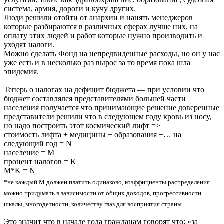
система, армия, дороги и кучу других.
Люди решили отойти от анархии и нанять менеджеров
которые разбираются в различных сферах лучше них, на
оплату этих людей и работ которые нужно производить и
уходят налоги.
Можно сделать Фонд на непредвиденные расходы, но он у нас
уже есть и в несколько раз вырос за то время пока шла
эпидемия.
Теперь о налогах на дефицит бюджета — при условии что
бюджет составлялся представителями большей части
населения получается что принимающие решение доверенные
представители решили что в следующем году кровь из носу,
но надо построить этот космический лифт =>
стоимость лифта + медицины + образования +… на
следующий год = N
население = M
процент налогов = K
M*K = N
*не каждый M должен платить одинаково, коэффициенты распределения
можно придумать в зависимости от общих доходов, прогрессивности
шкалы, многодетности, количеству глаз для восприятия страны.
Это значит что в начале года гражданам говорят что: «за