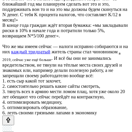
ближайший год мы планируем сделать вот это и это,
поддерживать вон то и на это мы должны будем скинуться на
N денег. С тебя K процента налогов, что составляет K/12 в
месяц!»
В конце года граждан ждёт вторая бумажка: «мы закладывали
риски в 10% в начале года и потратили только 5%,
возвращаем N*5/100 денег».
Что же мы имеем сейчас — налоги исправно собираются и на
них
каждый тридцатый
житель страны стал чиновником
в
. И всё бы они не занимались
2019, сейчас уже ещё больше
вредительством, не тянули на тёплые места своих друзей и
знакомых или, например делали полезную работу, а не
запрещали своему работодателю вообще всё:
1. есть сыр какой тот захочет,
2. самостоятельно решать какие сайты смотреть,
3. тянуть всех в армию мести ломом плац, хотя уже около 20
лет обещают что сейчас перейдёт на контрактную,
4. оптимизировать медицину,
5. оптимизировать образование,
6. лезть своими грязными лапами в экономику