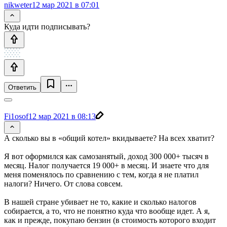
nikweter
12 мар 2021 в 07:01
Куда идти подписывать?
Ответить
Fi1osof
12 мар 2021 в 08:13
А сколько вы в «общий котел» вкидываете? На всех хватит?
Я вот оформился как самозанятый, доход 300 000+ тысяч в
месяц. Налог получается 19 000+ в месяц. И знаете что для
меня поменялось по сравнению с тем, когда я не платил
налоги? Ничего. От слова совсем.
В нашей стране убивает не то, какие и сколько налогов
собирается, а то, что не понятно куда что вообще идет. А я,
как и прежде, покупаю бензин (в стоимость которого входит