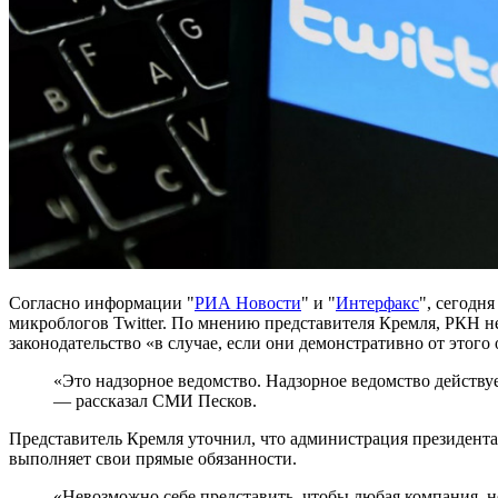
Согласно информации "
РИА Новости
" и "
Интерфакс
", сегодн
микроблогов Twitter. По мнению представителя Кремля, РКН н
законодательство «в случае, если они демонстративно от этого
«Это надзорное ведомство. Надзорное ведомство действует
— рассказал СМИ Песков.
Представитель Кремля уточнил, что администрация президента з
выполняет свои прямые обязанности.
«Невозможно себе представить, чтобы любая компания, не