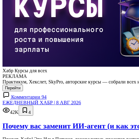
Хабр Курсы для всех
РЕКЛАМА
Практикум, Хекслет, SkyPro, авторские курсы — собрали всех 
Перейти
Комментарии 94
ЕЖЕДНЕВНЫЙ ХАБР | 8 АВГ 2026
42K
4
Почему вас заменит ИИ‑агент (и как эт