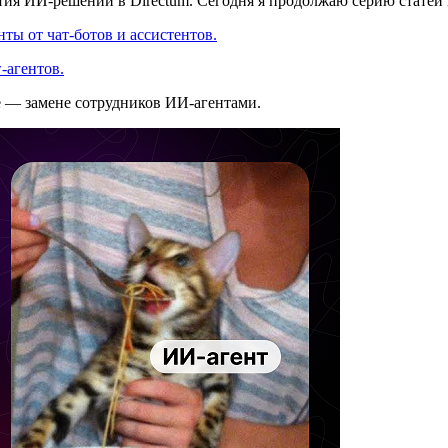
ития ИИ-решений в Directum. Сегодня я продолжаю серию статей
ты от чат-ботов и ассистентов.
-агентов.
е — замене сотрудников ИИ-агентами.