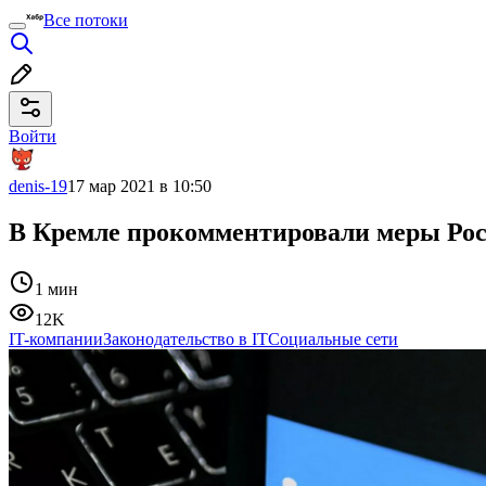
Все потоки
Войти
denis-19
17 мар 2021 в 10:50
В Кремле прокомментировали меры Рос
1 мин
12K
IT-компании
Законодательство в IT
Социальные сети