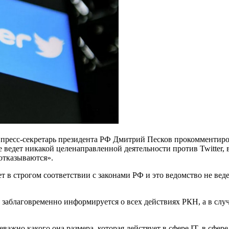
я пресс-секретарь президента РФ Дмитрий Песков прокомментир
е ведет никакой целенаправленной деятельности против Twitter
 отказываются».
 в строгом соответствии с законами РФ и это ведомство не ведет
аблаговременно информируется о всех действиях РКН, а в случае
важно какого она размера, которая действует в сфере IT, в сфер