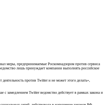
овал меры, предпринимаемые Роскомнадзором против сервиса
, ведомство лишь принуждает компании выполнять российское
 деятельность против Twitter и не может этого делать»,
 с замедлением Twitter ведомство действует в рамках закона и
е социальных сетей, действовала в нарушение законов РФ.