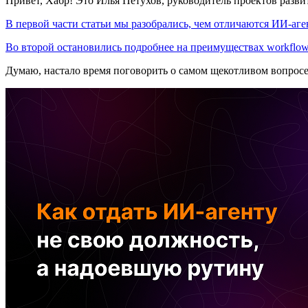
Привет, Хабр! Это Илья Петухов, руководитель проектов разв
В первой части статьи мы разобрались, чем отличаются ИИ-аген
Во второй остановились подробнее на преимуществах workflow
Думаю, настало время поговорить о самом щекотливом вопрос