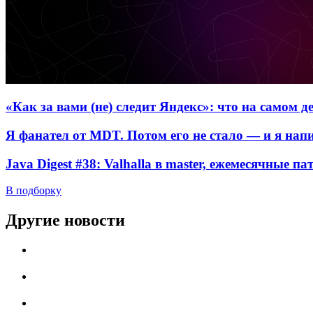
«Как за вами (не) следит Яндекс»: что на самом 
Я фанател от MDT. Потом его не стало — и я нап
Java Digest #38: Valhalla в master, ежемесячные п
В подборку
Другие новости