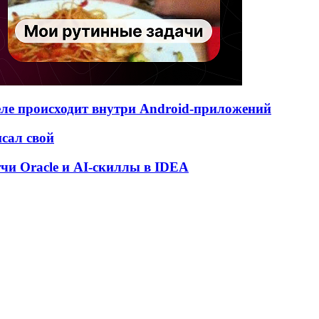
деле происходит внутри Android-приложений
исал свой
атчи Oracle и AI-скиллы в IDEA