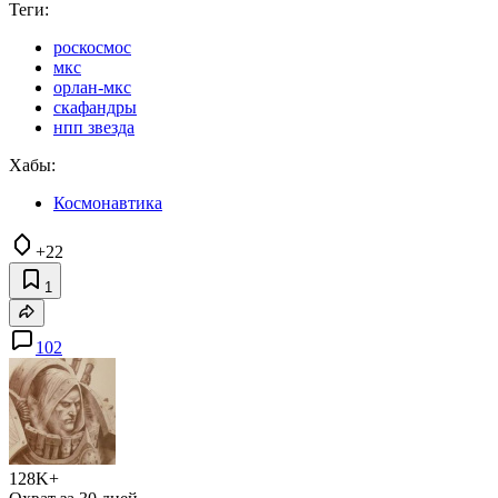
Теги:
роскосмос
мкс
орлан-мкс
скафандры
нпп звезда
Хабы:
Космонавтика
+22
1
102
128K+