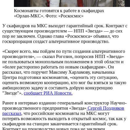
Космонавты готовятся к работе в скафандрах
«Орлан-МКС». Фото: «Роскосмос»
У скафандров на МКС выходит гарантийный срок. Контракт с
существующим производителем — НПП «Звезда» — до сих
пор не заключен. Однако глава «Роскосмоса» объявил, что
госкорпорация создаст альтернативное производство.
«Скорее всего, мы пойдем по пути создания альтернативного
производителя», — сказал Рогозин, попросив НПП «Звезда»
не пользоваться монопольным положением в этой области и
«более расторопно работать по новым скафандрам». Он
рассказал, что поручит Максиму Харламову, начальника
Центра подготовки космонавтов, «оценить эту ситуацию,
оценить возможную кооперацию, кто мог бы взяться за такую
амбициозную задачу и составить добрую конкуренцию
"Звезде"»,
сообщает РИА Новости.
Ранее в интервью изданию генеральный конструктор Научно-
производственного предприятия «Звезда»
Сергей Поздняков
рассказал
, что российские космонавты на МКС могут
потерять возможность выходить в открытый космос, так как у
скафандров на станции заканчивается гарантийный срок.
Контракт на производство новых пока не заключен.