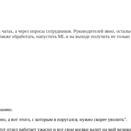
в чатах, а через опросы сотрудников. Руководителей явно, оста
также обработать, напустить ML и на выходе получить не тольк
онимно.
но, а вот этого, с которым я поругался, нужно скорее уволить".
тот отдел работает ужасно и все свои косяки валит на мой велик