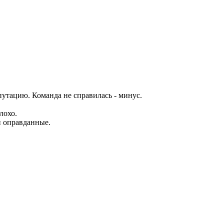
путацию. Команда не справилась - минус.
лохо.
и оправданные.