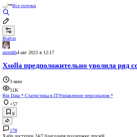
Все потоки
Войти
atomlib
4 авг 2021 в 12:17
Xsolla предположительно уволила ряд с
3 мин
51K
Big Data
*
Статистика в IT
Управление персоналом
*
+57
9
178
Хабр доступен 24/7 благодаря поддержке друзей