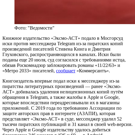
Фото: "Ведомости"
Книжное издательство «Эксмо-АСТ» подало в Мосгорсуд
иски против мессенджера Telegram из-за пиратских копий
произведений писателей Стивена Кинга и Дмитрия
Глуховского, распространяющихся в каналах. Иски были
поданы еще 20 июля, суд согласился с требованиями истца,
обязав Роскомнадзор заблокировать романы «11/22/63» и
«Метро 2033» писателей,
сообщает
«Коммерсантъ».
Книгоиздатель впервые подал иски к мессенджеру из-за
пиратства литературных произведений — ранее «Эксмо-
АСТ» добивалась удаления нелицензионных копий путём
обращения в Telegram, а также жалобы в Apple и Google,
которые впоследствии переадресовывали их в магазины
приложений. С 2019 года по требованию Ассоциации по
защите авторских прав в интернете (АЗАПИ), которая
представляет «Эксмо-АСТ» в суде, мессенджер удалил 52
тысячи пиратских публикаций и 31 канал в своей web-версии.
Через Apple и Google издательству удалось добиться