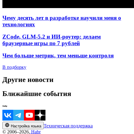
Чему десять лет в разработке научили меня о
технологиях
ZCode, GLM-5.2 и ИИ-роутер: делаем
браузерные игры по 7 рублей
Чем больше метрик, тем меньше контроля
В подборку
Другие новости
Ближайшие события
Техническая поддержка
Настройка языка
© 2006–2026,
Habr