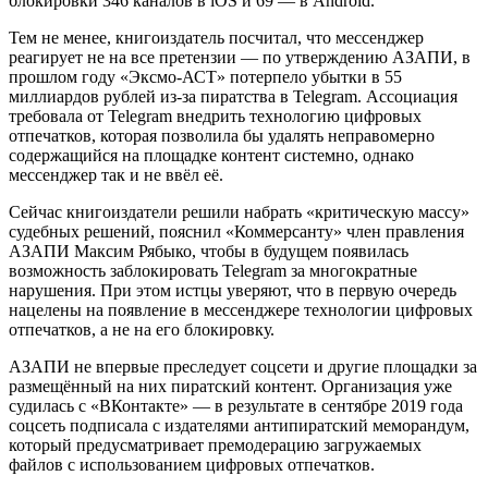
блокировки 346 каналов в iOS и 69 — в Android.
Тем не менее, книгоиздатель посчитал, что мессенджер
реагирует не на все претензии — по утверждению АЗАПИ, в
прошлом году «Эксмо-АСТ» потерпело убытки в 55
миллиардов рублей из-за пиратства в Telegram. Ассоциация
требовала от Telegram внедрить технологию цифровых
отпечатков, которая позволила бы удалять неправомерно
содержащийся на площадке контент системно, однако
мессенджер так и не ввёл её.
Сейчас книгоиздатели решили набрать «критическую массу»
судебных решений, пояснил «Коммерсанту» член правления
АЗАПИ Максим Рябыко, чтобы в будущем появилась
возможность заблокировать Telegram за многократные
нарушения. При этом истцы уверяют, что в первую очередь
нацелены на появление в мессенджере технологии цифровых
отпечатков, а не на его блокировку.
АЗАПИ не впервые преследует соцсети и другие площадки за
размещённый на них пиратский контент. Организация уже
судилась с «ВКонтакте» — в результате в сентябре 2019 года
соцсеть подписала с издателями антипиратский меморандум,
который предусматривает премодерацию загружаемых
файлов с использованием цифровых отпечатков.