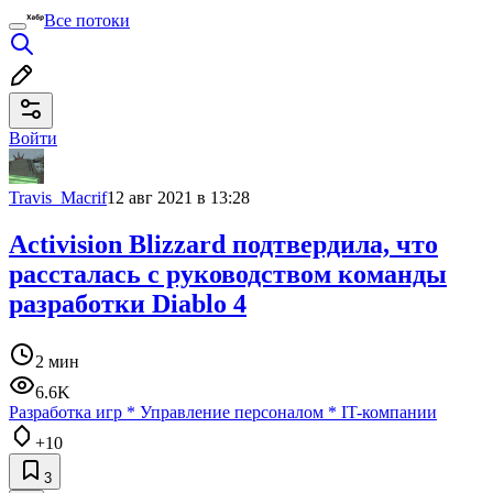
Все потоки
Войти
Travis_Macrif
12 авг 2021 в 13:28
Activision Blizzard подтвердила, что
рассталась с руководством команды
разработки Diablo 4
2 мин
6.6K
Разработка игр
*
Управление персоналом
*
IT-компании
+10
3