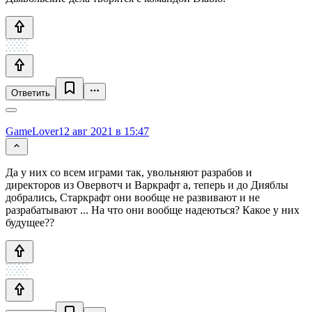
Ответить
GameLover
12 авг 2021 в 15:47
Да у них со всем играми так, увольняют разрабов и
директоров из Овервотч и Варкрафт а, теперь и до Дияблы
добрались, Старкрафт они вообще не развивают и не
разрабатывают ... На что они вообще надеються? Какое у них
будущее??