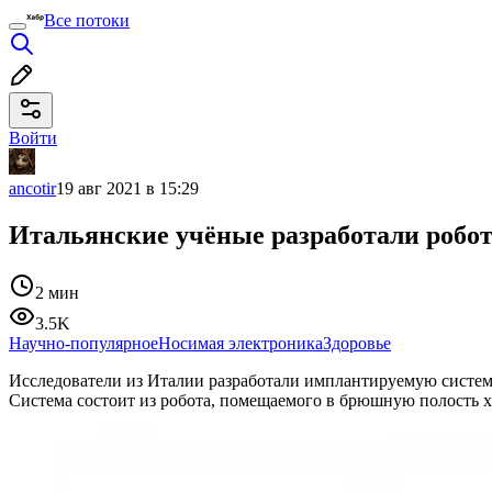
Все потоки
Войти
ancotir
19 авг 2021 в 15:29
Итальянские учёные разработали робо
2 мин
3.5K
Научно-популярное
Носимая электроника
Здоровье
Исследователи из Италии разработали имплантируемую систе
Система состоит из робота, помещаемого в брюшную полость х