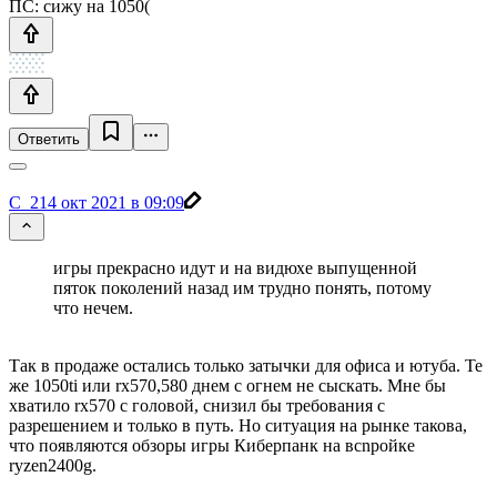
ПС: сижу на 1050(
Ответить
C_21
4 окт 2021 в 09:09
игры прекрасно идут и на видюхе выпущенной
пяток поколений назад им трудно понять, потому
что нечем.
Так в продаже остались только затычки для офиса и ютуба. Те
же 1050ti или rx570,580 днем с огнем не сыскать. Мне бы
хватило rx570 с головой, снизил бы требования с
разрешением и только в путь. Но ситуация на рынке такова,
что появляются обзоры игры Киберпанк на вcnройке
ryzen2400g.