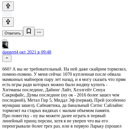
Ответить
daggert
4 окт 2021 в 09:48
660? А вы не требовательный. На ней даже скайрим тормозил,
помню-помню. У меня сейчас 1070 купленная после обвала
мамкиных майнеров пару лет назад, и я могу сказать что прям
есть игры ради которых можно было видяху купить -
Хитманы последние, Дайинг Лайт, Хеллгейт Сенуа
Сакрифайс, Думы последние (ну ок - 2016 более зашел чем
последний), Метал Гир 5, Миддл Эф (первая), Прей (особенно
мункраш зашел), Сабнавтика, да банальный Ситис Сайлайнс
тормозит на старых видяхах с малым объемом памяти.
Про повестку - ну вы можете далее играть в первый
линейный принц персии, хотя я не уверен что вы его
переигрывали более трех раз, или в первую Ларьку (прошел