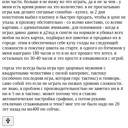
или части. больше я не вижу во что играть, да и не за чем - у
меня есть время ровно на это количество. я не проглатываю
игры как делают снгшные сонибои - купил, за 2 дня
нонстопом выбил платину и быстрее продать, чтобы в цене не
упала. я прохожу обстоятельно - со всеми квестами, со всеми
картами, с адекватными ачивками. для понимания - когда я
играл давно давно в д2лод в сингле на нормале я убивал всех
мобов на всех картах, подбирал все шмотки и продавал их в
городе. этим я обеспечивал себе кучу голды на следующей
сложности и покупку шмота на старте. в одного из бэтмэнов у
меня наиграно 180 часов и то я не все прошел что хотел. в
остальных по 30-40 часов и это просто я ознакомился с игрой.
гирсы это всегда была игра про здоровых мужиков с
квадратными челюстями с пилой наперевес, тактику
(особенно последняя игра, которая гирс тактикс) и тимворк.
само собой это если не играть на низких уровнях сложности.
не знаю, я проблем с производительностью не заметил ни в 4
ни в 5 ни в тактикс. может потому что я ставлю
автоматические настройки графики, а потом руками
отключаю сглаживания и тени? мне это не было надо ни 20
лет назад на мх400 ни сейчас.