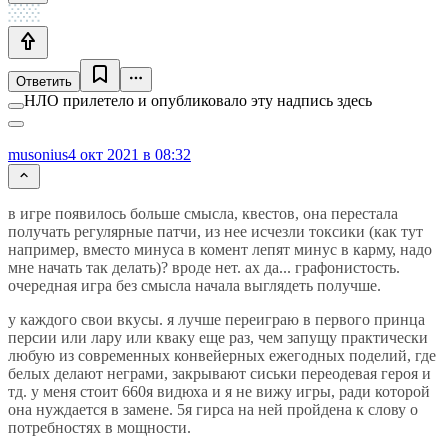
Ответить
НЛО прилетело и опубликовало эту надпись здесь
musonius
4 окт 2021 в 08:32
в игре появилось больше смысла, квестов, она перестала
получать регулярные патчи, из нее исчезли токсики (как тут
например, вместо минуса в комент лепят минус в карму, надо
мне начать так делать)? вроде нет. ах да... графонистость.
очередная игра без смысла начала выглядеть получше.
у каждого свои вкусы. я лучше переиграю в первого принца
персии или лару или кваку еще раз, чем запущу практически
любую из современных конвейерных ежегодных поделий, где
белых делают неграми, закрывают сиськи переодевая героя и
тд. у меня стоит 660я видюха и я не вижу игры, ради которой
она нуждается в замене. 5я гирса на ней пройдена к слову о
потребностях в мощности.