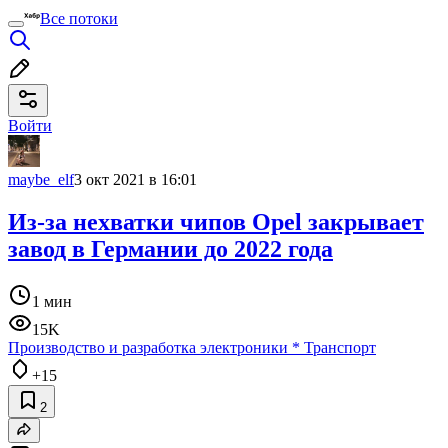
Все потоки
Войти
maybe_elf
3 окт 2021 в 16:01
Из-за нехватки чипов Opel закрывает
завод в Германии до 2022 года
1 мин
15K
Производство и разработка электроники
*
Транспорт
+15
2