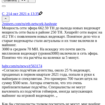
Ответить
C_21
4 окт 2021 в 13:35
2miners.com/ru/eth-network-hashrate
Мощность сети эфира 662.59 TH до выхода новых видеокарт
мощность сети была в районе 250 TH. Хешрейт сети вырос на
412 TH с появлением новых видеокарт. Понятное дело что и
старые видеокарты стали актуальны и их тоже включили в
майнинг.
3080 в среднем 70 MH. На вскидку это почти шесть
миллионов видеокарт (уровня3080) включили в сеть эфира.
Понятно что эта расчёты на коленки за 5 минут.
habr.com/ru/news/t/563174
«Согласно подсчётам агентства, около 25 % видеокарт,
проданных в первом квартале 2021 года, попали в руки к
майнерам и спекулянтам. Это примерно 700 тысяч штук на
сумму $500 млн. Авторы отметили, что это очень
приблизительные подсчёты. Специалисты не могут
вычленить из подсчётов геймеров, иногда запускающих
майнинг на игровой видеокарте. „
Как бы специалисты толком посчитать не могут, мне вообще