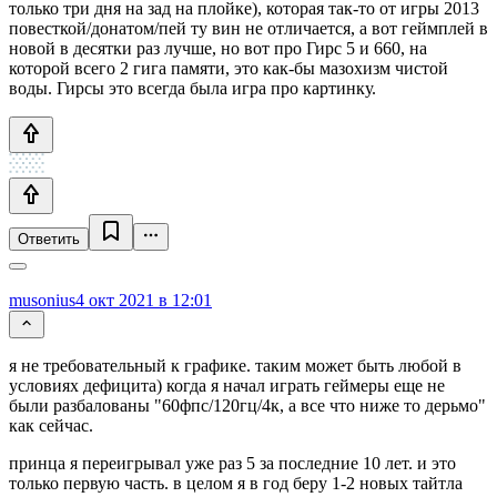
только три дня на зад на плойке), которая так-то от игры 2013
повесткой/донатом/пей ту вин не отличается, а вот геймплей в
новой в десятки раз лучше, но вот про Гирс 5 и 660, на
которой всего 2 гига памяти, это как-бы мазохизм чистой
воды. Гирсы это всегда была игра про картинку.
Ответить
musonius
4 окт 2021 в 12:01
я не требовательный к графике. таким может быть любой в
условиях дефицита) когда я начал играть геймеры еще не
были разбалованы "60фпс/120гц/4к, а все что ниже то дерьмо"
как сейчас.
принца я переигрывал уже раз 5 за последние 10 лет. и это
только первую часть. в целом я в год беру 1-2 новых тайтла