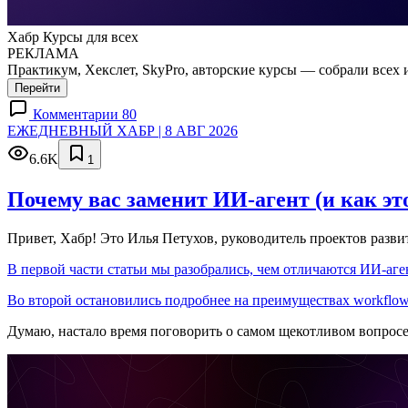
Хабр Курсы для всех
РЕКЛАМА
Практикум, Хекслет, SkyPro, авторские курсы — собрали всех 
Перейти
Комментарии 80
ЕЖЕДНЕВНЫЙ ХАБР | 8 АВГ 2026
6.6K
1
Почему вас заменит ИИ‑агент (и как эт
Привет, Хабр! Это Илья Петухов, руководитель проектов разв
В первой части статьи мы разобрались, чем отличаются ИИ-аген
Во второй остановились подробнее на преимуществах workflow
Думаю, настало время поговорить о самом щекотливом вопрос