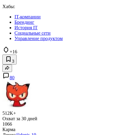
Хабы:
IT-компании
Брендинг
История IT
Социальные сети
Управление продуктом
+16
3
80
512K+
Охват за 30 дней
1066
Карма
Денис
@denis-19