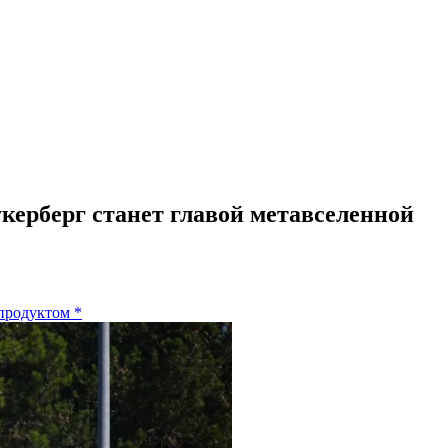
укерберг станет главой метавселенной
продуктом
*