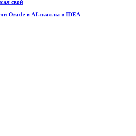
исал свой
атчи Oracle и AI-скиллы в IDEA