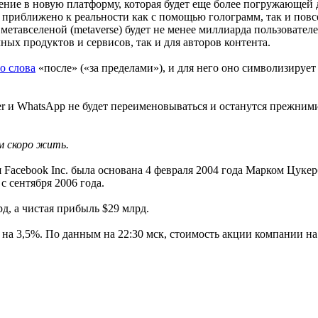
дение в новую платформу, которая будет еще более погружающей
о приближено к реальности как с помощью голограмм, так и по
етавселеной (metaverse) будет не менее миллиарда пользователей
ых продуктов и сервисов, так и для авторов контента.
о слова
«после» («за пределами»), и для него оно символизирует 
er и WhatsApp не будет переименовываться и останутся прежним
ем скоро жить.
Facebook Inc. была основана 4 февраля 2004 года Марком Цукерб
с сентября 2006 года.
д, а чистая прибыль $29 млрд.
 на 3,5%. По данным на 22:30 мск, стоимость акции компании