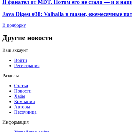
Я фанател от MDT. Потом его не стало — и я нап
Java Digest #38: Valhalla в master, ежемесячные п
В подборку
Другие новости
Ваш аккаунт
Войти
Регистрация
Разделы
Статьи
Новости
Хабы
Компании
Авторы
Песочница
Информация