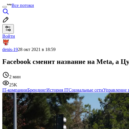
Все потоки
Войти
denis-19
28 окт 2021 в 18:59
Facebook сменит название на Meta, а Ц
2 мин
25K
IT-компании
Брендинг
История IT
Социальные сети
Управление 