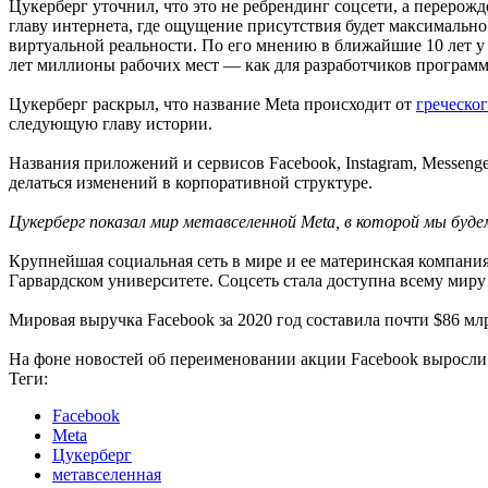
Цукерберг уточнил, что это не ребрендинг соцсети, а перерож
главу интернета, где ощущение присутствия будет максимальн
виртуальной реальности. По его мнению в ближайшие 10 лет у м
лет миллионы рабочих мест — как для разработчиков программн
Цукерберг раскрыл, что название Meta происходит от
греческог
следующую главу истории.
Названия приложений и сервисов Facebook, Instagram, Messeng
делаться изменений в корпоративной структуре.
Цукерберг показал мир метавселенной Meta, в которой мы буд
Крупнейшая социальная сеть в мире и ее материнская компания 
Гарвардском университете. Соцсеть стала доступна всему миру 
Мировая выручка Facebook за 2020 год составила почти $86 млр
На фоне новостей об переименовании акции Facebook выросли
Теги:
Facebook
Meta
Цукерберг
метавселенная