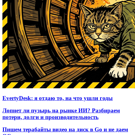
EvertyDesk: я отдаю то, на что ушли годы
Лопнет ли пузырь на рынке ИИ? Разбираем
потери, долги и производительность
Пишем терабайты видео на диск в Go и не даем