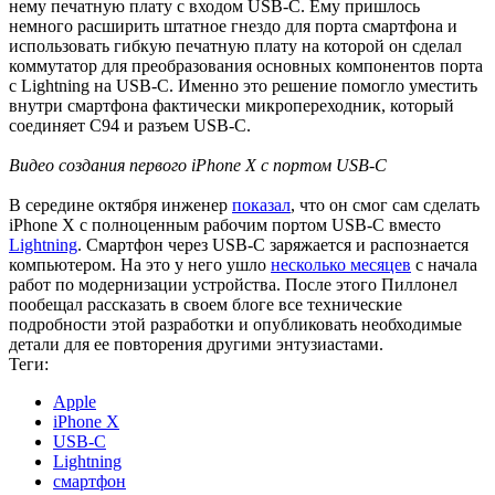
нему печатную плату с входом USB-C. Ему пришлось
немного расширить штатное гнездо для порта смартфона и
использовать гибкую печатную плату на которой он сделал
коммутатор для преобразования основных компонентов порта
с Lightning на USB-C. Именно это решение помогло уместить
внутри смартфона фактически микропереходник, который
соединяет C94 и разъем USB-C.
Видео создания первого iPhone X с портом USB-C
В середине октября инженер
показал
, что он смог сам сделать
iPhone X с полноценным рабочим портом USB-C вместо
Lightning
. Cмартфон через USB-C заряжается и распознается
компьютером. На это у него ушло
несколько месяцев
с начала
работ по модернизации устройства. После этого Пиллонел
пообещал рассказать в своем блоге все технические
подробности этой разработки и опубликовать необходимые
детали для ее повторения другими энтузиастами.
Теги:
Apple
iPhone X
USB-C
Lightning
смартфон