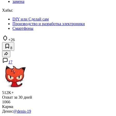
замена
Хабы:
DIY или Сделай сам
Производство и разработка электроники
Смартфоны
+26
8
17
512K+
Охват за 30 дней
1066
Карма
Денис
@denis-19