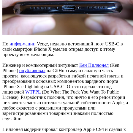
По
информации
Verge, недавно встроивший порт USB-C в
свой смартфон iPhone X умелец открыл доступ к этому
проекту всем желающим.
Инженер и компьютерный энтузиаст
Кен Пиллонел
(Ken
Pillonel)
опубликовал
на GitHub самую сложную часть
проекта, касающуюся разработки гибкой печатной платы и
преобразования основных компонентов зарядного порта
iPhone X с Lightning на USB-C. Он это сделал это под
лицензией
WTFPL
(Do What The Fuck You Want To Public
License). Разработчик пояснил, что ничто в его репозитории
не является частью интеллектуальной собственности Apple, а
любое сходство с реальными продуктами или
зарегистрированными товарными знаками полностью
случайно.
Пиллонел модернизировал контроллер Apple C94 и сделал к