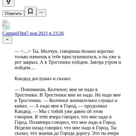
Ответить
CaptainFlint
7 ноя 2021 в 23:26
— <…> Ты, Молчун, говоришь больно коротко:
только начнешь к тебе прислушиваться, а ты уже и
рот закрыл. А в Тростники пойдем. Завтра утром и
пойдем…
Кандид дослушал и сказал:
— Понимаешь, Колченог, мне не надо в
Тростники. В Тростники мне не надо. Не надо мне
в Тростники. — Колченог внимательно слушал и
кивал. — А надо мне в Город, — продолжал
Кандид. — Мы с тобой уже давно об этом
говорим. Я тебе вчера говорил, что мне надо в
Город. Позавчера говорил, что мне надо в Город.
Неделю назад говорил, что мне надо в Город. Ты
сказал, что знаешь до Города дорогу. Это ты вчера