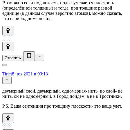
Возможно если под «слоем» подразумевается плоскость
(определённой толщины) и тогда, при толщине равной
единице (в данном случае вероятно атомов), можно сказать,
что слой «одномерный».
Ответить
Tiriet
8 ноя 2021 в 03:13
двумерный слой. двумерный. одномерная- нить, но слой- не
нить, он не одномерный, в Город пойдем, а не в Тростники.
P.S. Ваша сентенция про толщину плоскости- это ваще улет.