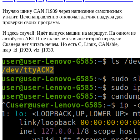
Изучаю шину CAN J1939 через написание самописных
утилит. Целенаправленно отключал датчик наддува для
проверки своих программ.
И здесь случай: Идёт выпуск машин на маршрут. На одном из
автобусов АКПП не включается выше второй передачи.
Сканера нет читать нечем. Но есть C, Linux, CANable,
map_id_j1939, viz_j1939.