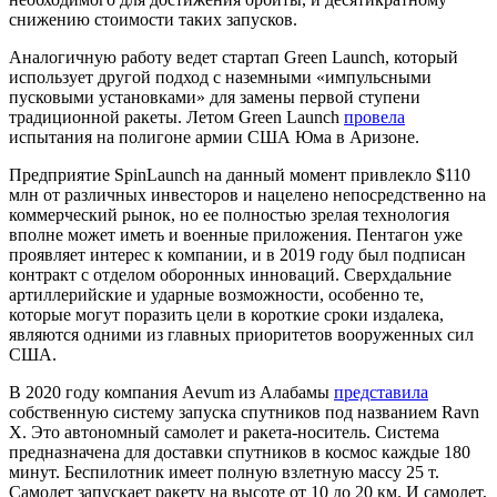
снижению стоимости таких запусков.
Аналогичную работу ведет стартап Green Launch, который
использует другой подход с наземными «импульсными
пусковыми установками» для замены первой ступени
традиционной ракеты. Летом Green Launch
провела
испытания на полигоне армии США Юма в Аризоне.
Предприятие SpinLaunch на данный момент привлекло $110
млн от различных инвесторов и нацелено непосредственно на
коммерческий рынок, но ее полностью зрелая технология
вполне может иметь и военные приложения. Пентагон уже
проявляет интерес к компании, и в 2019 году был подписан
контракт с отделом оборонных инноваций. Сверхдальние
артиллерийские и ударные возможности, особенно те,
которые могут поразить цели в короткие сроки издалека,
являются одними из главных приоритетов вооруженных сил
США.
В 2020 году компания Aevum из Алабамы
представила
собственную систему запуска спутников под названием Ravn
X. Это автономный самолет и ракета-носитель. Система
предназначена для доставки спутников в космос каждые 180
минут. Беспилотник имеет полную взлетную массу 25 т.
Самолет запускает ракету на высоте от 10 до 20 км. И самолет,