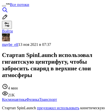
Все потоки
Войти
maybe_elf
13 ноя 2021 в 07:37
Стартап SpinLaunch использовал
гигантскую центрифугу, чтобы
забросить снаряд в верхние слои
атмосферы
4 мин
21K
Космонавтика
Физика
Транспорт
Стартап SpinLaunch
предложил использовать
кинетическую