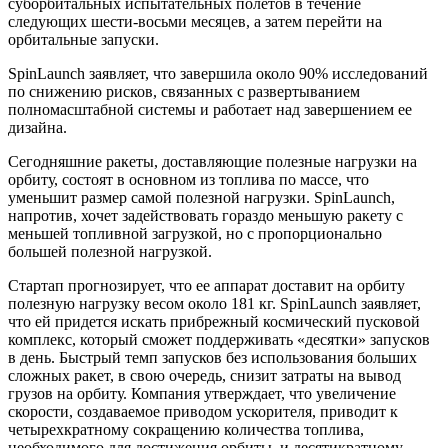
суборбитальных испытательных полетов в течение
следующих шести-восьми месяцев, а затем перейти на
орбитальные запуски.
SpinLaunch заявляет, что завершила около 90% исследований
по снижению рисков, связанных с развертыванием
полномасштабной системы и работает над завершением ее
дизайна.
Сегодняшние ракеты, доставляющие полезные нагрузки на
орбиту, состоят в основном из топлива по массе, что
уменьшит размер самой полезной нагрузки. SpinLaunch,
напротив, хочет задействовать гораздо меньшую ракету с
меньшей топливной загрузкой, но с пропорционально
большей полезной нагрузкой.
Стартап прогнозирует, что ее аппарат доставит на орбиту
полезную нагрузку весом около 181 кг. SpinLaunch заявляет,
что ей придется искать прибрежный космический пусковой
комплекс, который сможет поддерживать «десятки» запусков
в день. Быстрый темп запусков без использования больших
сложных ракет, в свою очередь, снизит затраты на вывод
грузов на орбиту. Компания утверждает, что увеличение
скорости, создаваемое приводом ускорителя, приводит к
четырехкратному сокращению количества топлива,
необходимого для достижения орбиты, и десятикратному