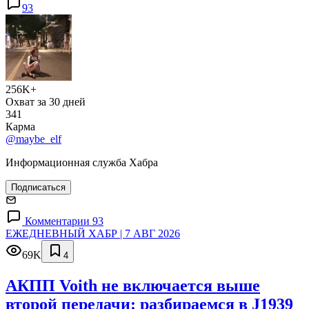
93
256K+
Охват за 30 дней
341
Карма
@maybe_elf
Информационная служба Хабра
Подписаться
Комментарии 93
ЕЖЕДНЕВНЫЙ ХАБР | 7 АВГ 2026
69K
4
АКПП Voith не включается выше
второй передачи: разбираемся в J1939