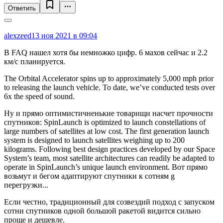
Ответить
alexzeed
13 ноя 2021 в 09:04
В FAQ нашел хотя бы немножко цифр. 6 махов сейчас и 2.2
км/с планируется.
The Orbital Accelerator spins up to approximately 5,000 mph prior
to releasing the launch vehicle. To date, we’ve conducted tests over
6x the speed of sound.
Ну и прямо оптимистичненькие товарищи насчет прочности
спутников: SpinLaunch is optimized to launch constellations of
large numbers of satellites at low cost. The first generation launch
system is designed to launch satellites weighing up to 200
kilograms. Following best design practices developed by our Space
System’s team, most satellite architectures can readily be adapted to
operate in SpinLaunch’s unique launch environment. Вот прямо
возьмут и бегом адаптируют спутники к сотням g
перегрузки...
Если честно, традиционный для созвездий подход с запуском
сотни спутников одной большой ракетой видится сильно
проще и дешевле.