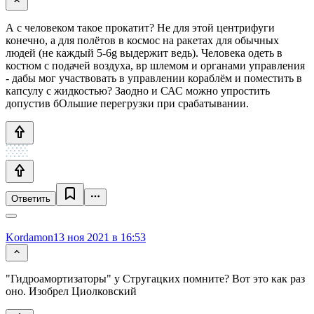
А с человеком такое прокатит? Не для этой центрифуги
конечно, а для полётов в космос на ракетах для обычных
людей (не каждый 5-6g выдержит ведь). Человека одеть в
костюм с подачей воздуха, вр шлемом и органами управления
- дабы мог участвовать в управлении кораблём и поместить в
капсулу с жидкостью? Заодно и САС можно упростить
допустив бОльшие перегрузки при срабатывании.
Ответить
Kordamon
13 ноя 2021 в 16:53
"Гидроамортизаторы" у Стругацких помните? Вот это как раз
оно. Изобрел Циолковский