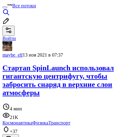
Все потоки
Войти
maybe_elf
13 ноя 2021 в 07:37
Стартап SpinLaunch использовал
гигантскую центрифугу, чтобы
забросить снаряд в верхние слои
атмосферы
4 мин
21K
Космонавтика
Физика
Транспорт
+37