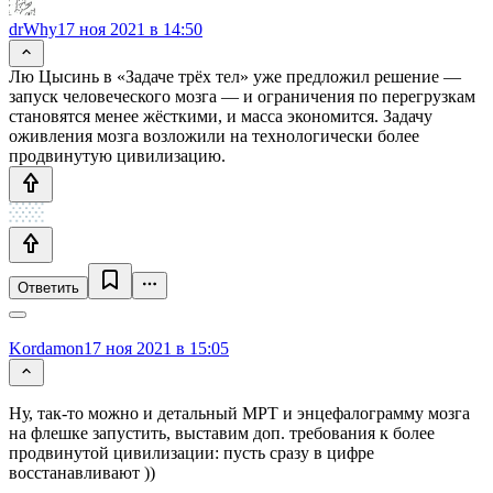
drWhy
17 ноя 2021 в 14:50
Лю Цысинь в «Задаче трёх тел» уже предложил решение —
запуск человеческого мозга — и ограничения по перегрузкам
становятся менее жёсткими, и масса экономится. Задачу
оживления мозга возложили на технологически более
продвинутую цивилизацию.
Ответить
Kordamon
17 ноя 2021 в 15:05
Ну, так-то можно и детальный МРТ и энцефалограмму мозга
на флешке запустить, выставим доп. требования к более
продвинутой цивилизации: пусть сразу в цифре
восстанавливают ))