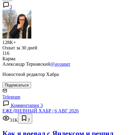
3
128K+
Охват за 30 дней
116
Карма
Александр Тернавский
@avouner
Новостной редактор Хабра
Подписаться
Telegram
Комментарии 3
ЕЖЕДНЕВНЫЙ ХАБР | 6 АВГ 2026
31K
7
Как я воевал с Яндексом и решил