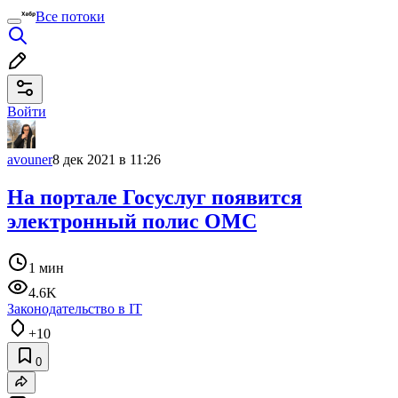
Все потоки
Войти
avouner
8 дек 2021 в 11:26
На портале Госуслуг появится
электронный полис ОМС
1 мин
4.6K
Законодательство в IT
+10
0