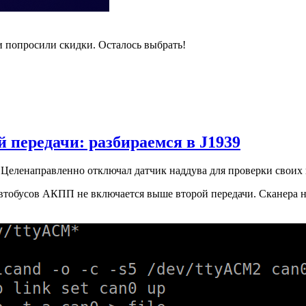
и попросили скидки. Осталось выбрать!
 передачи: разбираемся в J1939
Целенаправленно отключал датчик наддува для проверки своих
втобусов АКПП не включается выше второй передачи. Сканера нет