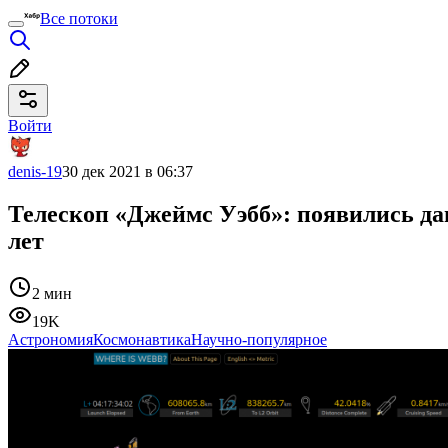
Все потоки
Войти
denis-19
30 дек 2021 в 06:37
Телескоп «Джеймс Уэбб»: появились да
лет
2 мин
19K
Астрономия
Космонавтика
Научно-популярное