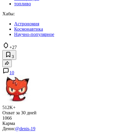
топливо
Хабы:
Астрономия
Космонавтика
Научно-популярное
+27
3
10
512K+
Охват за 30 дней
1066
Карма
Денис
@denis-19