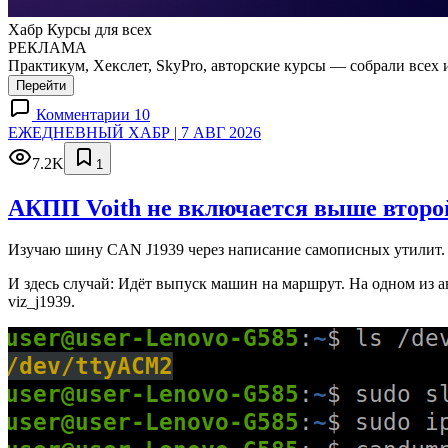
Хабр Курсы для всех
РЕКЛАМА
Практикум, Хекслет, SkyPro, авторские курсы — собрали всех 
Перейти
Комментарии 10
ЕЖЕДНЕВНЫЙ ХАБР | 7 АВГ 2026
7.2K
1
АКПП Voith не включается выше второй
Изучаю шину CAN J1939 через написание самописных утилит. 
И здесь случай: Идёт выпуск машин на маршрут. На одном из а
viz_j1939.