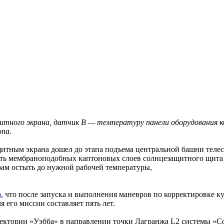
ного экрана, датчик B — температуру панели оборудования ко
опа.
щитным экрана дошел до этапа подъема центральной башни теле
ять мембраноподобных каптоновых слоев солнцезащитного щита 
ам остыть до нужной рабочей температуры,
о
, что после запуска и выполнения маневров по корректировке ку
 его миссии составляет пять лет.
ектории «Уэбба» в направлении точки Лагранжа L2 системы «Со