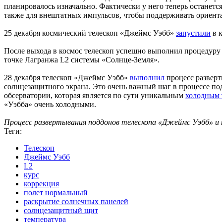
планировалось изначально. Фактически у него теперь останетс
также для внештатных импульсов, чтобы поддерживать ориента
25 декабря космический телескоп «Джеймс Уэбб»
запустили
в к
После выхода в космос телескоп успешно выполнил процедуру 
точке Лагранжа L2 системы «Солнце-Земля».
28 декабря телескоп «Джеймс Уэбб»
выполнил
процесс разверт
солнцезащитного экрана. Это очень важный шаг в процессе по
обсерватории, которая является по сути уникальным
холодным 
«Уэбба» очень холодными.
Процесс развертывания поддонов телескопа «Джеймс Уэбб» и
Теги:
Телескоп
Джеймс Уэбб
L2
курс
коррекция
полет нормальный
раскрытие солнечных панелей
солнцезащитный щит
температура