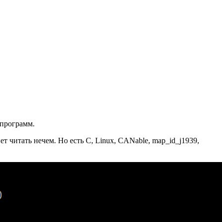
 программ.
 читать нечем. Но есть C, Linux, CANable, map_id_j1939,