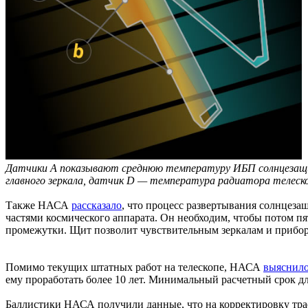
Датчики А показывают среднюю температуру ИБП солнцезащит
главного зеркала, датчик D — температура радиатора телеск
Также НАСА
рассказало
, что процесс развертывания солнцеза
частями космического аппарата. Он необходим, чтобы потом п
промежутки. Щит позволит чувствительным зеркалам и прибор
Помимо текущих штатных работ на телескопе, НАСА
выяснил
ему проработать более 10 лет. Минимальный расчетный срок для
Баллистики НАСА получили данные, что на корректировку тра