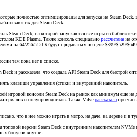
 которые полностью оптимизированы для запуска на Steam Deck, вкл
рабатывают их для Steam Deck.
ль Steam Deck, на которой запускаются все игры из библиотеки
м столом KDE Plasma. Также консоль специально
рассчитана
на от
елями на 64/256/512ГБ будут продаваться по цене $399/$529/$649
ссии там пока нет в списке.
 Deck и рассказала, что создала API Steam Deck для быстрой оп
нять клавиши управления (стики) и внутренний накопитель.
воей игровой консоли Steam Deck на рынок как минимум еще на 
материалов и полупроводников. Также Valve
рассказала
про чип 
сано, что в нее можно играть в метро, на даче, на дереве и в ту
я топовой версии Steam Deck с внутренним накопителем NVMe н
ных бонусов внутри.