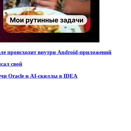
деле происходит внутри Android-приложений
исал свой
атчи Oracle и AI-скиллы в IDEA