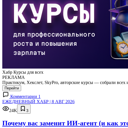
Хабр Курсы для всех
РЕКЛАМА
Практикум, Хекслет, SkyPro, авторские курсы — собрали всех 
Перейти
Комментарии 1
ЕЖЕДНЕВНЫЙ ХАБР | 8 АВГ 2026
24K
3
Почему вас заменит ИИ‑агент (и как эт