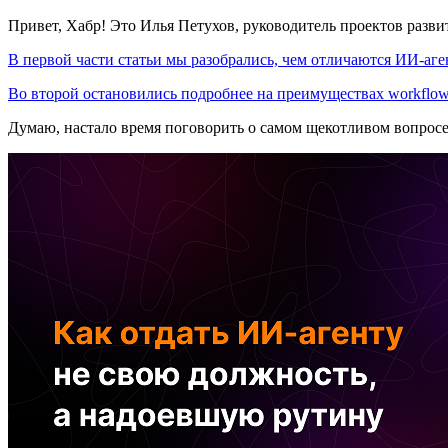
Привет, Хабр! Это Илья Петухов, руководитель проектов разв
В первой части статьи мы разобрались, чем отличаются ИИ-аген
Во второй остановились подробнее на преимуществах workflow
Думаю, настало время поговорить о самом щекотливом вопрос