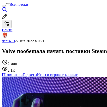
Все потоки
Войти
denis-19
27 янв 2022 в 05:11
Valve пообещала начать поставки Stea
2 мин
2.1K
IT-компании
Гаджеты
Игры и игровые консоли