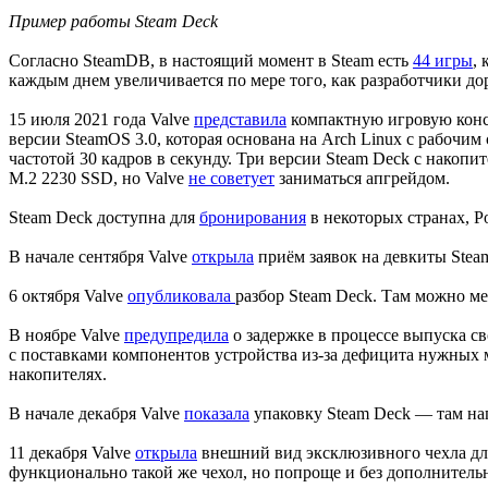
Пример работы Steam Deck
Согласно SteamDB, в настоящий момент в Steam есть
44 игры
,
каждым днем увеличивается по мере того, как разработчики до
15 июля 2021 года Valve
представила
компактную игровую консо
версии SteamOS 3.0, которая основана на Arch Linux с рабочи
частотой 30 кадров в секунду. Три версии Steam Deck с накопит
M.2 2230 SSD, но Valve
не советует
заниматься апгрейдом.
Steam Deck доступна для
бронирования
в некоторых странах, Ро
В начале сентября Valve
открыла
приём заявок на девкиты Steam
6 октября Valve
опубликовала
разбор Steam Deck. Там можно ме
В ноябре Valve
предупредила
о задержке в процессе выпуска с
с поставками компонентов устройства из-за дефицита нужных 
накопителях.
В начале декабря Valve
показала
упаковку Steam Deck — там напи
11 декабря Valve
открыла
внешний вид эксклюзивного чехла дл
функционально такой же чехол, но попроще и без дополнитель