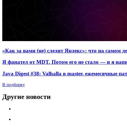
«Как за вами (не) следит Яндекс»: что на самом 
Я фанател от MDT. Потом его не стало — и я нап
Java Digest #38: Valhalla в master, ежемесячные п
В подборку
Другие новости