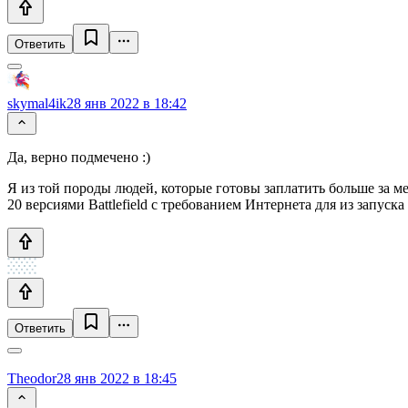
Ответить
skymal4ik
28 янв 2022 в 18:42
Да, верно подмечено :)
Я из той породы людей, которые готовы заплатить больше за м
20 версиями Battlefield с требованием Интернета для из запуска
Ответить
Theodor
28 янв 2022 в 18:45