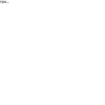
гры...