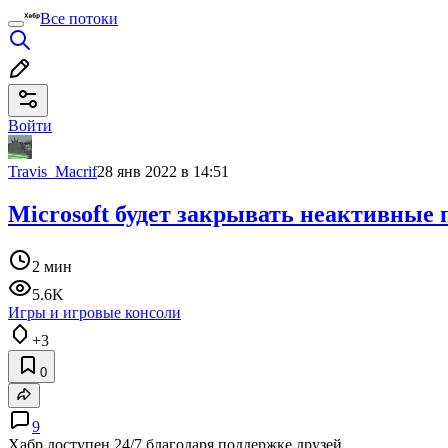
Все потоки
Войти
Travis_Macrif
28 янв 2022 в 14:51
Microsoft будет закрывать неактивные
2 мин
5.6K
Игры и игровые консоли
+3
0
9
Хабр доступен 24/7 благодаря поддержке друзей