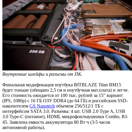
Внутренние шлейфы и разъемы от ПК.
Финальная модификация ноутбука BITBLAZE Titan BM15
будет тоньше (обещано 2,5 см и ноутбучная мат.плата) и легче.
Его стоимость ожидается от 100 тыс. рублей за 15" вариант
(IPS, 1080p) с 16 ГБ ОЗУ DDR4 (до 64 ГБ) и российским SSD-
накопителем
GS Nanotech
объемом 256/512/1 ТБ с
интерфейсом SATA 3.0. Разъемы: 4 шт. USB 2.0 Type A, USB
3.0 Type-С (питание), HDMI, микрофон/наушники Combo, RJ-
45. Заявлена емкость аккумулятора 80 Вт⋅ч (3-5 часов
автономной работы).