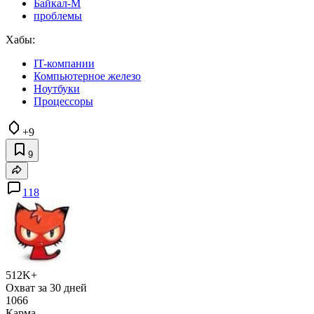
Байкал-М
проблемы
Хабы:
IT-компании
Компьютерное железо
Ноутбуки
Процессоры
+9
9
118
512K+
Охват за 30 дней
1066
Карма