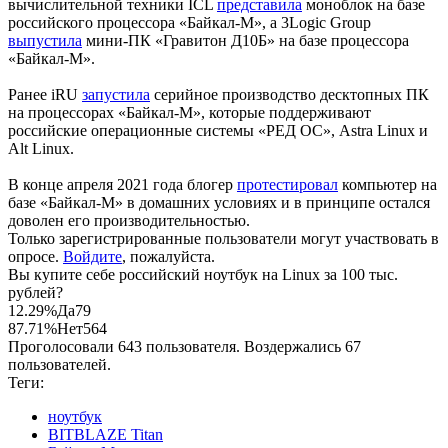
вычислительной техники ICL
представила
моноблок на базе
российского процессора «Байкал-М», а 3Logic Group
выпустила
мини-ПК «Гравитон Д10Б» на базе процессора
«Байкал-М».
Ранее iRU
запустила
серийное производство десктопных ПК
на процессорах «Байкал-М», которые поддерживают
российские операционные системы «РЕД ОС», Astra Linux и
Alt Linux.
В конце апреля 2021 года блогер
протестировал
компьютер на
базе «Байкал-М» в домашних условиях и в принципе остался
доволен его производительностью.
Только зарегистрированные пользователи могут участвовать в
опросе.
Войдите
, пожалуйста.
Вы купите себе российский ноутбук на Linux за 100 тыс.
рублей?
12.29%
Да
79
87.71%
Нет
564
Проголосовали 643 пользователя. Воздержались 67
пользователей.
Теги:
ноутбук
BITBLAZE Titan