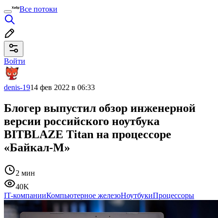
Все потоки
Войти
denis-19
14 фев 2022 в 06:33
Блогер выпустил обзор инженерной
версии российского ноутбука
BITBLAZE Titan на процессоре
«Байкал-М»
2 мин
40K
IT-компании
Компьютерное железо
Ноутбуки
Процессоры