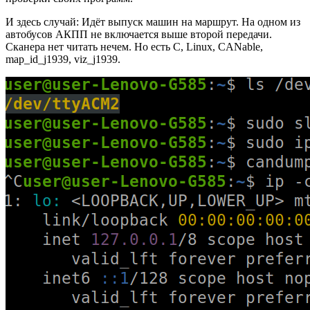
И здесь случай: Идёт выпуск машин на маршрут. На одном из
автобусов АКПП не включается выше второй передачи.
Сканера нет читать нечем. Но есть C, Linux, CANable,
map_id_j1939, viz_j1939.