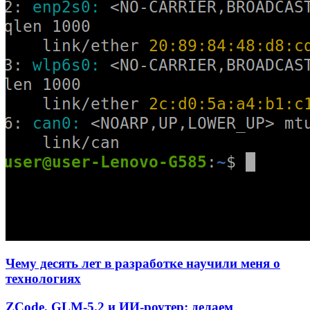
Чему десять лет в разработке научили меня о
технологиях
ZCode, GLM-5.2 и ИИ-роутер: делаем