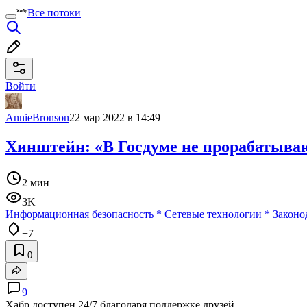
Все потоки
Войти
AnnieBronson
22 мар 2022 в 14:49
Хинштейн: «В Госдуме не прорабатыва
2 мин
3K
Информационная безопасность
*
Сетевые технологии
*
Законо
+7
0
9
Хабр доступен 24/7 благодаря поддержке друзей