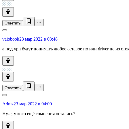
Ответить
vaiobook
23 мар 2022 в 03:48
a под vpn будут понимать любое сетевое по или driver не из сто
Ответить
Admz
23 мар 2022 в 04:00
Ну-с, у кого ещё сомнения остались?