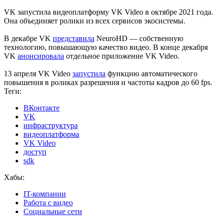
VK запустила видеоплатформу VK Video в октябре 2021 года.
Она объединяет ролики из всех сервисов экосистемы.
В декабре VK
представила
NeuroHD — собственную
технологию, повышающую качество видео. В конце декабря
VK
анонсировала
отдельное приложение VK Video.
13 апреля VK Video
запустила
функцию автоматического
повышения в роликах разрешения и частоты кадров до 60 fps.
Теги:
ВКонтакте
VK
инфраструктура
видеоплатформа
VK Video
доступ
sdk
Хабы:
IT-компании
Работа с видео
Социальные сети