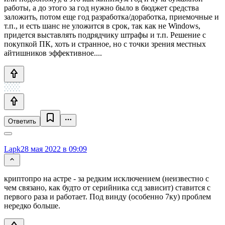
работы, а до этого за год нужно было в бюджет средства
заложить, потом еще год разработка/доработка, приемочные и
т.п., и есть шанс не уложится в срок, так как не Windows,
придется выставлять подрядчику штрафы и т.п. Решение с
покупкой ПК, хоть и странное, но с точки зрения местных
айтишников эффективное....
Ответить
Lapk
28 мая 2022 в 09:09
криптопро на астре - за редким исключением (неизвестно с
чем связано, как будто от серийника ссд зависит) ставится с
первого раза и работает. Под винду (особенно 7ку) проблем
нередко больше.