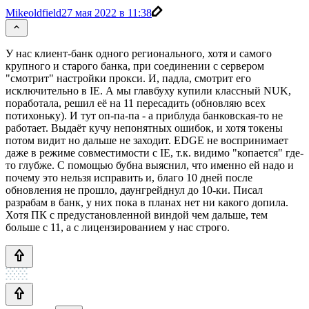
Mikeoldfield
27 мая 2022 в 11:38
У нас клиент-банк одного регионального, хотя и самого
крупного и старого банка, при соединении с сервером
"смотрит" настройки прокси. И, падла, смотрит его
исключительно в IE. А мы главбуху купили классный NUK,
поработала, решил её на 11 пересадить (обновляю всех
потихоньку). И тут оп-па-па - а приблуда банковская-то не
работает. Выдаёт кучу непонятных ошибок, и хотя токены
потом видит но дальше не заходит. EDGE не воспринимает
даже в режиме совместимости с IE, т.к. видимо "копается" где-
то глубже. С помощью бубна выяснил, что именно ей надо и
почему это нельзя исправить и, благо 10 дней после
обновления не прошло, даунгрейднул до 10-ки. Писал
разрабам в банк, у них пока в планах нет ни какого допила.
Хотя ПК с предустановленной виндой чем дальше, тем
больше с 11, а с лицензированием у нас строго.