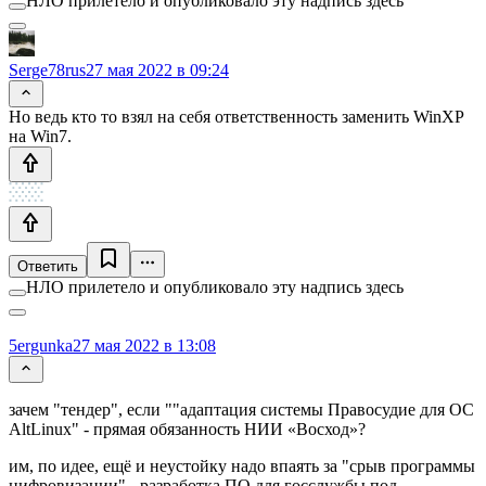
НЛО прилетело и опубликовало эту надпись здесь
Serge78rus
27 мая 2022 в 09:24
Но ведь кто то взял на себя ответственность заменить WinXP
на Win7.
Ответить
НЛО прилетело и опубликовало эту надпись здесь
5ergunka
27 мая 2022 в 13:08
зачем "тендер", если ""адаптация системы Правосудие для ОС
AltLinux" - прямая обязанность НИИ «Восход»?
им, по идее, ещё и неустойку надо впаять за "срыв программы
цифровизации" - разработка ПО для госслужбы под