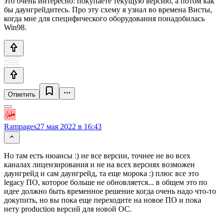
это очень интересно: покупаете текущую версию, а потом как
бы даунгрейдитесь. Про эту схему я узнал во времена Висты,
когда мне для специфического оборудования понадобилась
Win98.
Ответить
Rampages
27 мая 2022 в 16:43
Но там есть нюансы :) не все версии, точнее не во всех
каналах лицензирования и не на всех версиях возможен
даунгрейд и сам даунгрейд, та еще морока :) плюс все это
legacy ПО, которое больше не обновляется... в общем это по
идее должно быть временное решение когда очень надо что-то
докупить, но вы пока еще переходите на новое ПО и пока
нету production версий для новой ОС.