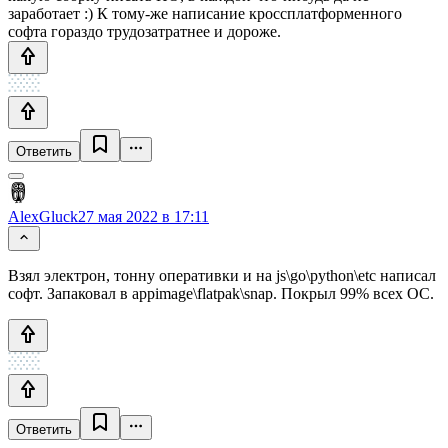
заработает :) К тому-же написание кроссплатформенного
софта гораздо трудозатратнее и дороже.
Ответить
AlexGluck
27 мая 2022 в 17:11
Взял электрон, тонну оперативки и на js\go\python\etc написал
софт. Запаковал в appimage\flatpak\snap. Покрыл 99% всех ОС.
Ответить