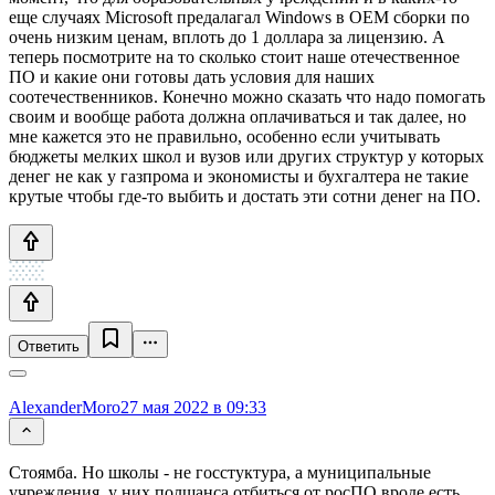
еще случаях Microsoft предалагал Windows в OEM сборки по
очень низким ценам, вплоть до 1 доллара за лицензию. А
теперь посмотрите на то сколько стоит наше отечественное
ПО и какие они готовы дать условия для наших
соотечественников. Конечно можно сказать что надо помогать
своим и вообще работа должна оплачиваться и так далее, но
мне кажется это не правильно, особенно если учитывать
бюджеты мелких школ и вузов или других структур у которых
денег не как у газпрома и экономисты и бухгалтера не такие
крутые чтобы где-то выбить и достать эти сотни денег на ПО.
Ответить
AlexanderMoro
27 мая 2022 в 09:33
Стоямба. Но школы - не госстуктура, а муниципальные
учреждения, у них полшанса отбиться от росПО вроде есть.