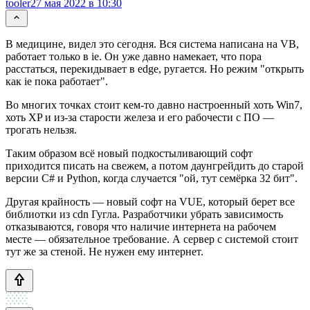
tooler
27 мая 2022 в 10:30
В медицине, видел это сегодня. Вся система написана на VB,
работает только в ie. Он уже давно намекает, что пора
расстаться, перекидывает в edge, ругается. Но режим "открыть
как ie пока работает".
Во многих точках стоит кем-то давно настроенный хоть Win7,
хоть XP и из-за старости железа и его рабочести с ПО —
трогать нельзя.
Таким образом всё новый подкостыливающий софт
приходится писать на свежем, а потом даунгрейдить до старой
версии C# и Python, когда случается "ой, тут семёрка 32 бит".
Другая крайность — новый софт на VUE, который берет все
библиотки из cdn Гугла. Разработчики убрать зависимость
отказываются, говоря что наличие интернета на рабочем
месте — обязательное требование. А сервер с системой стоит
тут же за стеной. Не нужен ему интернет.