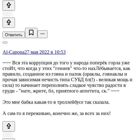
Ответить
Al-Capona
27 мая 2022 в 10:53
~~~ Вся эта коррупция до того у народа поперёк горла уже
стоИт, что когда у этих "гениев" что-то нахЛёбывается, как
правило, созданное из говна и палок (ораклы, говнаклы и
прочая зависимая нечисть типа СУБД бл(!) - великая мощь и
сила) то начинает переполнять сладкое чувство радости в
груди - "нате, жрите, бл, приятного аппетита, ск." ~~~
Это мне бабка какая-то в троллейбусе так сказала.
А сам-то я переживаю, конечно же, за всех за них!