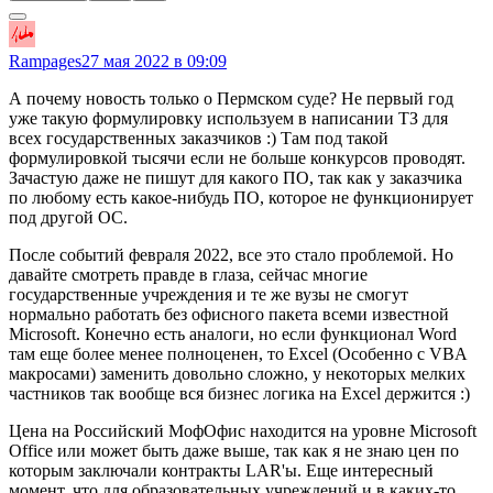
Rampages
27 мая 2022 в 09:09
А почему новость только о Пермском суде? Не первый год
уже такую формулировку используем в написании ТЗ для
всех государственных заказчиков :) Там под такой
формулировкой тысячи если не больше конкурсов проводят.
Зачастую даже не пишут для какого ПО, так как у заказчика
по любому есть какое-нибудь ПО, которое не функционирует
под другой ОС.
После событий февраля 2022, все это стало проблемой. Но
давайте смотреть правде в глаза, сейчас многие
государственные учреждения и те же вузы не смогут
нормально работать без офисного пакета всеми известной
Microsoft. Конечно есть аналоги, но если функционал Word
там еще более менее полноценен, то Excel (Особенно с VBA
макросами) заменить довольно сложно, у некоторых мелких
частников так вообще вся бизнес логика на Excel держится :)
Цена на Российский МофОфис находится на уровне Microsoft
Office или может быть даже выше, так как я не знаю цен по
которым заключали контракты LAR'ы. Еще интересный
момент, что для образовательных учреждений и в каких-то