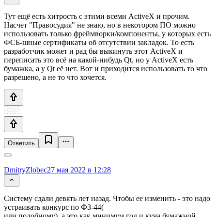
Тут ещё есть хитрость с этими всеми ActiveX и прочим.
Насчет "Правосудия" не знаю, но в некотором ПО можно
использовать только фреймворки/компоненты, у которых есть
ФСБ-шные сертификаты об отсутствии закладок. То есть
разработчик может и рад бы выкинуть этот ActiveX и
переписать это всё на какой-нибудь Qt, но у ActiveX есть
бумажка, а у Qt её нет. Вот и приходится использовать то что
разрешено, а не то что хочется.
Ответить
DmitryZlobec
27 мая 2022 в 12:28
Систему сдали девять лет назад. Чтобы ее изменить - это надо
устраивать конкурс по ФЗ-44(
или подобному), а это как минимум год и куча бумажной