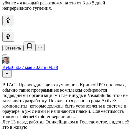
убунте - я каждый раз отвожу на это от 3 до 5 дней
непрерывного гугления.
Ответить
Keks650
27 мая 2022 в 09:28
В ГАС "Правосудие" дело думаю не в КриптоПРО и ключах,
обычно такие программные комплексы собираются
подрядными организациями где-нибудь в VisualStudio чтоб не
затягивать разработку. Появляются разного рода ActiveX
компоненты, которые должны быть установлены в системе и
браузере, а уж с ними и начинаются пляски. Совместимость
только с InternetExplorer версии до ...
Лет 13 назад работал Эникейщиком в Госведомстве, видел всё
это в живую.