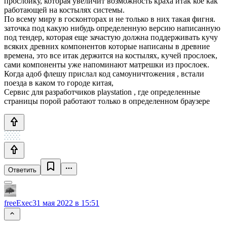
прослойку, которая увеличит возможность краха итак кое как
работающей на костылях системы.
По всему миру в госконторах и не только в них такая фигня.
заточка под какую нибудь определенную версию написанную
под тендер, которая еще зачастую должна поддерживать кучу
всяких древних компонентов которые написаны в древние
времена, это все итак держится на костылях, кучей прослоек,
сами компоненты уже напоминают матрешки из прослоек.
Когда адоб флешу прислал код самоуничтожения , встали
поезда в каком то городе китая,
Сервис для разработчиков playstation , где определенные
страницы порой работают только в определенном браузере
Ответить
freeExec
31 мая 2022 в 15:51