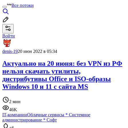
Все потоки
Войти
denis-19
20 июн 2022 в 05:34
Актуально на 20 июня: без VPN из РФ
нельзя скачать утилиты,
дистрибутивы Office и ISO-образы
Windows 10 и 11 с сайта MS
2 мин
46K
IT-компании
Облачные сервисы
*
Системное
администрирование
*
Софт
+6