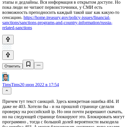
этапы и дедлайны. Вся информация в открытом доступе. Но
пока люди не читают первоисточники, у СМИ есть
возможность преподносить каждый такой шаг как какую-то
сенсацию.
https://home.treasury.gov/policy-issues/financial-
sanctions/sanctions-programs-and-country-information/russia-
related-sanctions
Ответить
TimsTims
20 июн 2022 в 17:54
Причем тут текст санкций. Здесь конкретная ошибка 404. И
даже не 403. Хотели бы - и на прошлой странице сделали
проверку на российский ip. Но они почти разрешают скачать,
но на следующей странице блокируют это. Блокировать могут
программно , тогда с большой долей вероятности выходила
бы ошибка 403. А могут блокировать системно, тупо удаляя