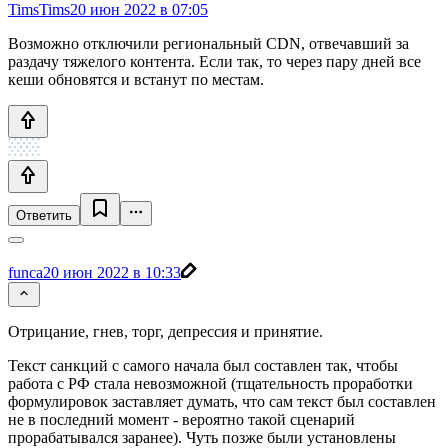
TimsTims
20 июн 2022 в 07:05
Возможно отключили региональный CDN, отвечавший за
раздачу тяжелого контента. Если так, то через пару дней все
кеши обновятся и встанут по местам.
Ответить
funca
20 июн 2022 в 10:33
Отрицание, гнев, торг, депрессия и принятие.
Текст санкций с самого начала был составлен так, чтобы
работа с РФ стала невозможной (тщательность проработки
формулировок заставляет думать, что сам текст был составлен
не в последний момент - вероятно такой сценарий
прорабатывался заранее). Чуть позже были установлены