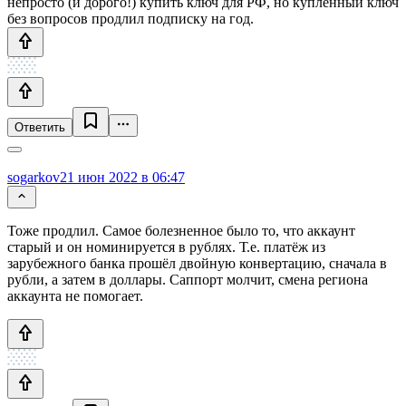
непросто (и дорого!) купить ключ для РФ, но купленный ключ
без вопросов продлил подписку на год.
Ответить
sogarkov
21 июн 2022 в 06:47
Тоже продлил. Самое болезненное было то, что аккаунт
старый и он номинируется в рублях. Т.е. платёж из
зарубежного банка прошёл двойную конвертацию, сначала в
рубли, а затем в доллары. Саппорт молчит, смена региона
аккаунта не помогает.