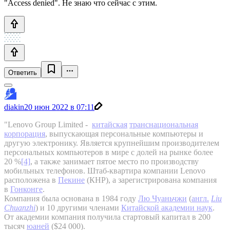
"Access denied". Не знаю что сейчас с этим.
Ответить
diakin
20 июн 2022 в 07:11
"Lenovo Group Limited -
китайская
транснациональная
корпорация
, выпускающая персональные компьютеры и
другую электронику. Является крупнейшим производителем
персональных компьютеров в мире с долей на рынке более
20 %
[4]
, а также занимает пятое место по производству
мобильных телефонов. Штаб-квартира компании Lenovo
расположена в
Пекине
(КНР), а зарегистрирована компания
в
Гонконге
.
Компания была основана в 1984 году
Лю Чуаньчжи
(
англ.
Liu
Chuanzhi
) и 10 другими членами
Китайской академии наук
.
От академии компания получила стартовый капитал в 200
тысяч
юаней
($24 000).