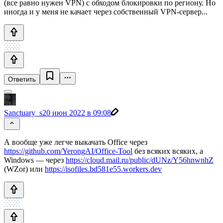
(все равно нужен VPN) с обходом блокировки по региону. Но
иногда и у меня не качает через собственный VPN-сервер...
Ответить
Sanctuary_s
20 июн 2022 в 09:08
А вообще уже легче выкачать Office через
https://github.com/YerongAI/Office-Tool
без всяких всяких, а
Windows — через
https://cloud.mail.ru/public/dUNz/Y56hnwnhZ
(WZor) или
https://isofiles.bd581e55.workers.dev