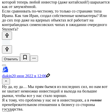
которой теперь любой инвестор (даже китайский!) шарахается
как от зачумлённой.
Если сравнивать по-честному, то только со странами типа
Ирана. Как там Иран, создал собственные компьютеры? Или
до сих пор даже на ядерных объектах всё работает на
контрабандных сименсовских чипах в ожидании очередного
Stuxnet'а?
Ответить
diakin
20 июн 2022 в 12:06
Ну да, ну да… Мы прям бьемся из последних сил, но нам вот
не хватает немножко инвестиций и выхода на большие
рынки, чтобы все у нас стало хорошо.
Я к тому, что проблема у нас не в инвестициях, а в
голове
пренебрежительном отношении к бизнесу со стороны
государства.