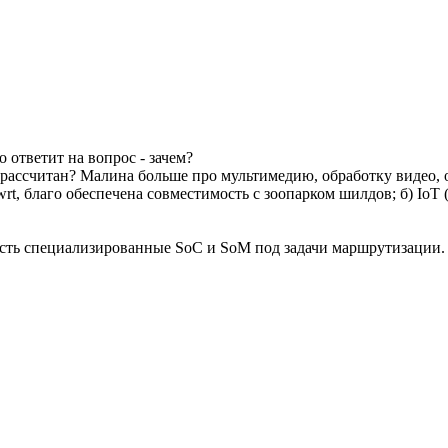
о ответит на вопрос - зачем?
е рассчитан? Малина больше про мультимедию, обработку видео, о
wrt, благо обеспечена совместимость с зоопарком шилдов; б) IoT
е есть специализированные SoC и SoM под задачи маршрутизации