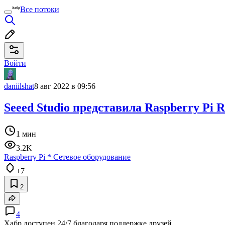
Все потоки
Войти
daniilshat
8 авг 2022 в 09:56
Seeed Studio представила Raspberry Pi 
1 мин
3.2K
Raspberry Pi
*
Сетевое оборудование
+7
2
4
Хабр доступен 24/7 благодаря поддержке друзей