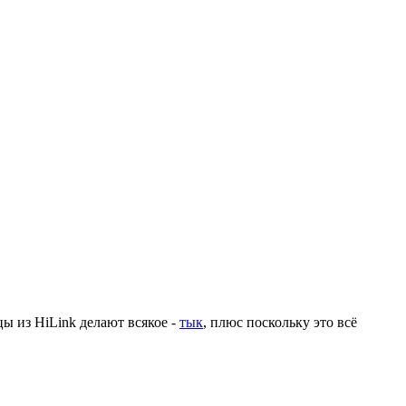
ы из HiLink делают всякое -
тык
, плюс поскольку это всё