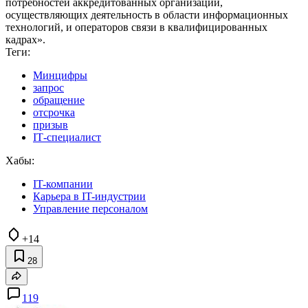
потребностей аккредитованных организаций,
осуществляющих деятельность в области информационных
технологий, и операторов связи в квалифицированных
кадрах».
Теги:
Минцифры
запрос
обращение
отсрочка
призыв
IТ-специалист
Хабы:
IT-компании
Карьера в IT-индустрии
Управление персоналом
+14
28
119