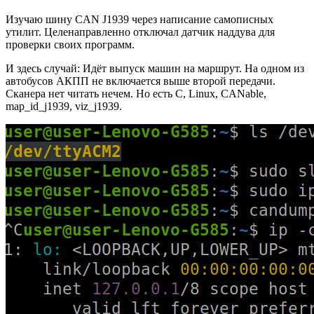
Изучаю шину CAN J1939 через написание самописных
утилит. Целенаправленно отключал датчик наддува для
проверки своих программ.
И здесь случай: Идёт выпуск машин на маршрут. На одном из
автобусов АКПП не включается выше второй передачи.
Сканера нет читать нечем. Но есть C, Linux, CANable,
map_id_j1939, viz_j1939.