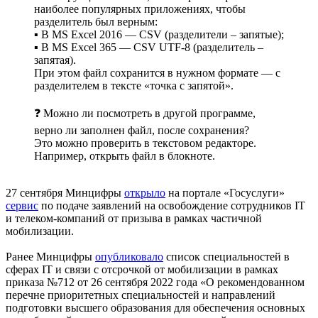
наиболее популярных приложениях, чтобы
разделитель был верным:
▪️ В MS Excel 2016 — CSV (разделители – запятые);
▪️ В MS Excel 365 — CSV UTF-8 (разделитель –
запятая).
При этом файл сохранится в нужном формате — с
разделителем в тексте «точка с запятой».
❓ Можно ли посмотреть в другой программе,
верно ли заполнен файл, после сохранения?
Это можно проверить в текстовом редакторе.
Например, открыть файл в блокноте.
27 сентября Минцифры
открыло
на портале «Госуслуги»
сервис
по подаче заявлений на освобождение сотрудников IT
и телеком-компаний от призыва в рамках частичной
мобилизации.
Ранее Минцифры
опубликовало
список специальностей в
сферах IT и связи с отсрочкой от мобилизации в рамках
приказа №712 от 26 сентября 2022 года «О рекомендованном
перечне приоритетных специальностей и направлений
подготовки высшего образования для обеспечения основных