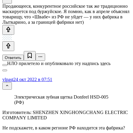
Продающееся, конкурентное российское так же традиционно
маскируется под буржуйское. Я помню, как в апреле объяснял
товарищу, что «Швабе» из РФ не уйдет — у них фабрика в
Лыткарино, а за границей фабрики нет)
Ответить
НЛО прилетело и опубликовало эту надпись здесь
vlpast
24 окт 2022 в 07:51
Электрическая зубная щетка Donfeel HSD-005
(РФ)
Изготовитель: SHENZHEN XINGHONGCHANG ELECTRIC
COMPANY LIMITED
Не подскажете, в каком регионе РФ находится эта фабрика?