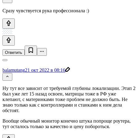
Сразу чувствуется рука профессионала :)
Ответить
balamutang
21 окт 2022 в 08:16
Ну тут все зависит от требуемой глубины локализации. Этап 2
был уже лет 15 назад освоен, матрицы тоже в РФ уже
клепают, с материнками тоже проблем не должно быть. Не
знаю только как с контроллерами и станками к ним дела
обстоят.
Вообще обычный монитор конечно штука попроще роутера,
тут осталось только за качество и цену побороться.