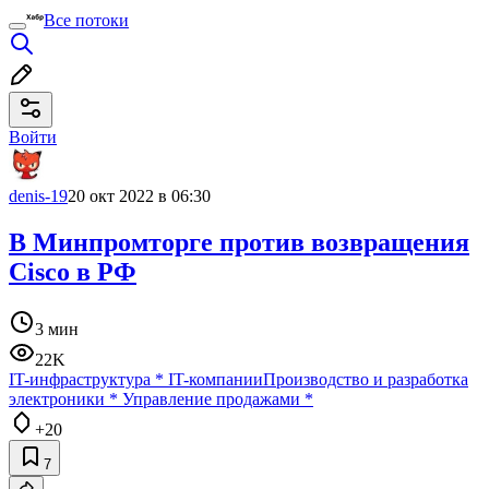
Все потоки
Войти
denis-19
20 окт 2022 в 06:30
В Минпромторге против возвращения
Cisco в РФ
3 мин
22K
IT-инфраструктура
*
IT-компании
Производство и разработка
электроники
*
Управление продажами
*
+20
7