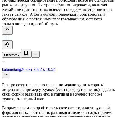
Но фактически соревнование происходит вовсе не с лидерами
рынка, а с другими быстро растущими игроками, включая
Китай, где правительство всячески поддерживает развитие и
захват рынков. А без внятной поддержки производства и
образования, с постоянным перетрясыванием, остаются
только шильдики, особый путь.
Ответить
balamutang
20 окт 2022 в 10:54
Быстро создать наверно никак, но можно купить сорцы/
лицензии например у Хуавея (если продадут конечно), сделать
свой форк и развивать его, натягивая на железо того же
хуавея, это первый шаг.
Вторым шагом - разрабатывать свое железо, адаптируя свой
форк для него, постепенно развивая и железо и софт, причем