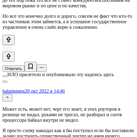
до тех пор пока это все не станет конкурентноспособным на
мировом рынке и по цене и по качеству.
Но все это конечно долго и дорого, совсем не факт что кто-то
из частников этим займется, а в успешное государственное
управление я очень слабо верю к сожалению.
Ответить
НЛО прилетело и опубликовало эту надпись здесь
balamutang
20 окт 2022 в 14:46
Может есть, может нет, черт его знает, я этих роутеров в
рознице не видал, руками не трогал, не разбирал и соотв
процессора байкал внутри не видел.
Я просто схему накидал как я бы поступил если бы поставили
задачу построить отечественный роутер не имея ничего.