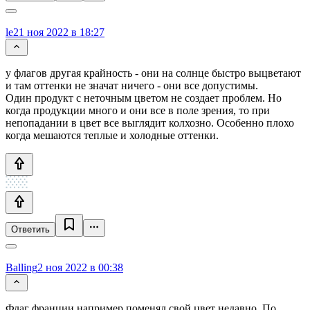
le2
1 ноя 2022 в 18:27
у флагов другая крайность - они на солнце быстро выцветают
и там оттенки не значат ничего - они все допустимы.
Один продукт с неточным цветом не создает проблем. Но
когда продукции много и они все в поле зрения, то при
непопадании в цвет все выглядит колхозно. Особенно плохо
когда мешаются теплые и холодные оттенки.
Ответить
Balling
2 ноя 2022 в 00:38
Флаг франции например поменял свой цвет недавно. По