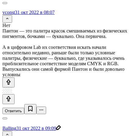
vconst
31 окт 2022 в 08:07
Нет
Пантон — это палитра красок смешиваемых из физических
пигментов, бочками — буквально. Она первична.
А в цифровом Lab их соответствия искать начали
относительно недавно, раньше были только условные
палитры, физические — буквально, где указывалось очень
приблизительное соответствие моделям CMYK и RGB.
Выпускались они самой фирмой Пантон и были довольно
условны
Ответить
Balling
31 окт 2022 в 09:09