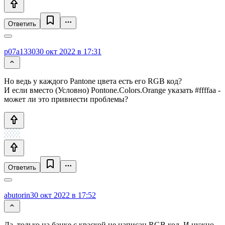
Ответить
p07a1330
30 окт 2022 в 17:31
Но ведь у каждого Pantone цвета есть его RGB код?
И если вместо (Условно) Pontone.Colors.Orange указать #ffffaa -
может ли это привнести проблемы?
Ответить
abutorin
30 окт 2022 в 17:52
Да, только на банке с краской не написан RGB код. И нужно