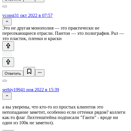
vconst
31 окт 2022 в 07:57
Это не другая монополия — это практически не
пересекающиеся отрасли. Пантон — это полиграфия. Рал —
это пластик, пленки и краски
Ответить
serhiy1994
1 ноя 2022 в 15:39
а вы уверены, что кто-то из простых клиентов это
непопадание заметит, особенно если оттенки рядом? коллеги
как-то флаг Лихтенштейна подписали "Гаити" - вроде ни
один из 100к не заметил).