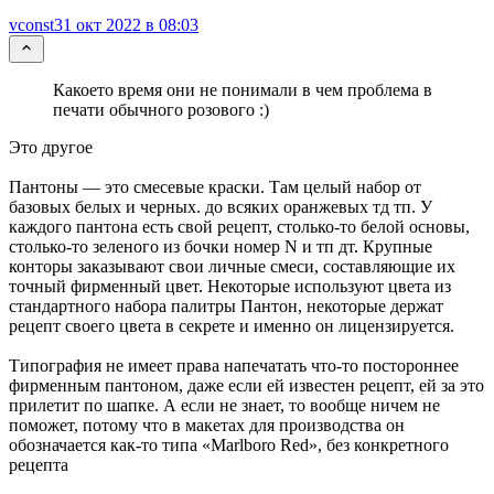
vconst
31 окт 2022 в 08:03
Какоето время они не понимали в чем проблема в
печати обычного розового :)
Это другое
Пантоны — это смесевые краски. Там целый набор от
базовых белых и черных. до всяких оранжевых тд тп. У
каждого пантона есть свой рецепт, столько-то белой основы,
столько-то зеленого из бочки номер N и тп дт. Крупные
конторы заказывают свои личные смеси, составляющие их
точный фирменный цвет. Некоторые используют цвета из
стандартного набора палитры Пантон, некоторые держат
рецепт своего цвета в секрете и именно он лицензируется.
Типография не имеет права напечатать что-то постороннее
фирменным пантоном, даже если ей известен рецепт, ей за это
прилетит по шапке. А если не знает, то вообще ничем не
поможет, потому что в макетах для производства он
обозначается как-то типа «Marlboro Red», без конкретного
рецепта