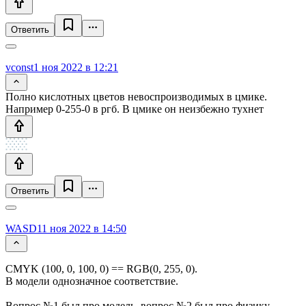
Ответить
vconst
1 ноя 2022 в 12:21
Полно кислотных цветов невоспроизводимых в цмике.
Например 0-255-0 в ргб. В цмике он неизбежно тухнет
Ответить
WASD1
1 ноя 2022 в 14:50
CMYK (100, 0, 100, 0) == RGB(0, 255, 0).
В модели однозначное соответствие.
Вопрос №1 был про модель, вопрос №2 был про физику.