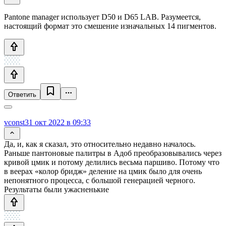
Pantone manager использует D50 и D65 LAB. Разумеется,
настоящий формат это смешение изначальных 14 пигментов.
Ответить
vconst
31 окт 2022 в 09:33
Да, и, как я сказал, это относительно недавно началось.
Раньше пантоновые палитры в Адоб преобразовывались через
кривой цмик и потому делились весьма паршиво. Потому что
в веерах «колор бридж» деление на цмик было для очень
непонятного процесса, с большой генерацией черного.
Результаты были ужасненькие