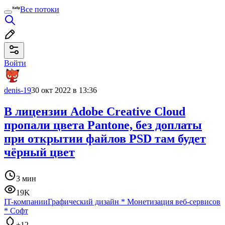
Все потоки
Войти
denis-19
30 окт 2022 в 13:36
В лицензии Adobe Creative Cloud
пропали цвета Pantone, без доплаты
при открытии файлов PSD там будет
чёрный цвет
3 мин
19K
IT-компании
Графический дизайн
*
Монетизация веб-сервисов
*
Софт
+12