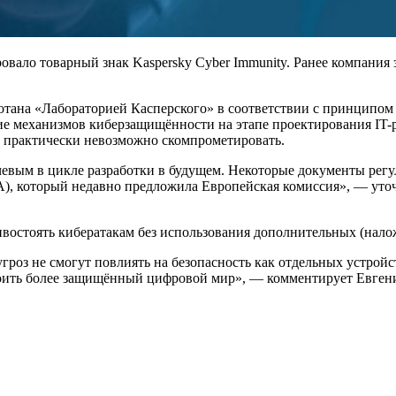
овало товарный знак Kaspersky Cyber Immunity. Ранее компани
тана «Лабораторией Касперского» в соответствии с принципом 
ние механизмов киберзащищённости на этапе проектирования IT-
о практически невозможно скомпрометировать.
лючевым в цикле разработки в будущем. Некоторые документы ре
CRA), который недавно предложила Европейская комиссия», — ут
востоять кибератакам без использования дополнительных (нало
оз не смогут повлиять на безопасность как отдельных устройств
роить более защищённый цифровой мир», ― комментирует Евген