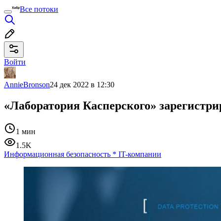
Все потоки
Войти
AnnieBronson
24 дек 2022 в 12:30
«Лаборатория Касперского» зарегистри
1 мин
1.5K
Информационная безопасность
*
IT-компании