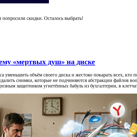
и попросили скидки. Осталось выбрать!
лему «мертвых душ» на диске
 уменьшить объём своего диска и жестоко покарать всех, кто п
 удалить снимки, которые не подчиняются абстракции файлов во
 грозным защитником угнетённых бабуль из бухгалтерии, в клет