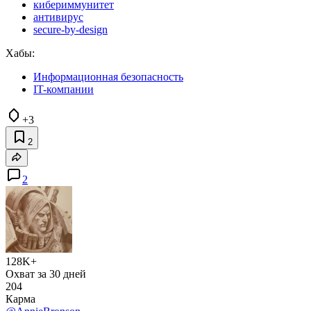
кибериммунитет
антивирус
secure-by-design
Хабы:
Информационная безопасность
IT-компании
+3
2
2
128K+
Охват за 30 дней
204
Карма