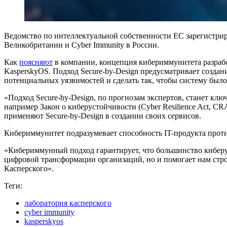
Ведомство по интеллектуальной собственности ЕС зарегистрир
Великобритании и Cyber Immunity в России.
Как
поясняют
в компании, концепция кибериммунитета разрабо
KasperskyOS. Подход Secure-by-Design предусматривает созда
потенциальных уязвимостей и сделать так, чтобы систему был
«Подход Secure-by-Design, по прогнозам экспертов, станет к
например Закон о киберустойчивости (Cyber Resilience Act, 
применяют Secure-by-Design в создании своих сервисов.
Кибериммунитет подразумевает способность IT-продукта проти
«Кибериммунный подход гарантирует, что большинство киберугр
цифровой трансформации организаций, но и помогает нам ст
Касперского».
Теги:
лаборатория касперского
cyber immunity
kasperskyos