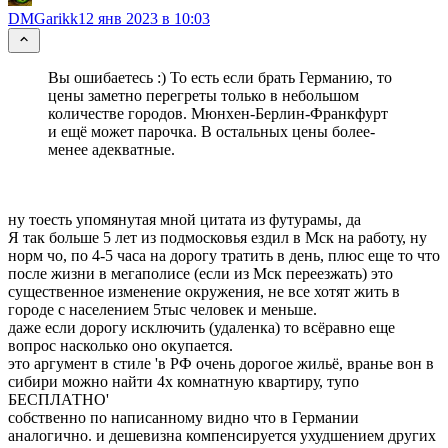
DMGarikk
12 янв 2023 в 10:03
Вы ошибаетесь :) То есть если брать Германию, то
цены заметно перегреты только в небольшом
количестве городов. Мюнхен-Берлин-Франкфурт
и ещё может парочка. В остальных цены более-
менее адекватные.
ну тоесть упомянутая мной цитата из футурамы, да
Я так больше 5 лет из подмосковья ездил в Мск на работу, ну
норм чо, по 4-5 часа на дорогу тратить в день, плюс еще то что
после жизни в мегаполисе (если из Мск переезжать) это
существенное изменение окружения, не все хотят жить в
городе с населением 5тыс человек и меньше.
даже если дорогу исключить (удаленка) то всёравно еще
вопрос насколько оно окупается.
это аргумент в стиле 'в РФ очень дорогое жильё, вранье вон в
сибири можно найти 4х комнатную квартиру, тупо
БЕСПЛАТНО'
собственно по написанному видно что в Германии
аналогично. и дешевизна компенсируется ухудшением других