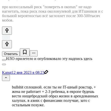
про колоссальный риск "помереть в окопах" не надо
нагнетать, пока риск пока околонулевой для ИТшников и с
большой вероятностью всё заглохнет после 300-500тысяч
мобов.
Ответить
НЛО прилетело и опубликовало эту надпись здесь
Kanut
12 янв 2023 в 08:23
bullshit сплошной. если ты не IT-шный рокстар, +
жена не работает + 2-3 ребенка, в европе будешь
вести нищебродский образ жизни в арендованных
халупах. в азиях с финансами получше, зато с
остальным похуже.