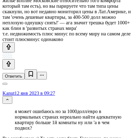
жильё вполне Московские относительно того комфорта
который там есть), но вы парируете что там типа цены
скакнули, но вот недавно мониторил цены в Лат.Америке, и
там 'очень дешевые квартиры, за 400-500 долл можно
неплохую однушку снять!' — ага значит трешка будет 1000+
как блин в 'развитых странах мира'
т.е. недвижимость плюс минус по всему миру на самом деле
стоит плюсминус одинаково
Ответить
Kanut
12 янв 2023 в 09:27
я может ошибаюсь но за 1000долл/евро в
нормальных странах нереально найти адекватную
квартиру больше 1й комнаты ну или 'а в чем
подвох?