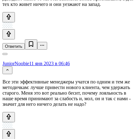
тех кто живет ничего и они уезжают на запад.
Ответить
JuniorNoobie
11 янв 2023 в 06:46
Все эти эффективные менеджеры учатся по одним и тем же
методичкам: лучше привести нового клиента, чем удержать
старого. Меня это вот реально бесит, почему лояльность в
наше время принимают за слабость и, мол, он и так с нами -
значит для него ничего делать не надо?