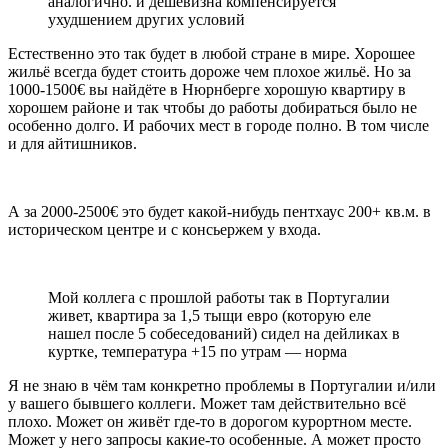
аналогично. и дешевизна компенсируется
ухудшением других условий
Естественно это так будет в любой стране в мире. Хорошее
жильё всегда будет стоить дороже чем плохое жильё. Но за
1000-1500€ вы найдёте в Нюрнберге хорошую квартиру в
хорошем районе и так чтобы до работы добираться было не
особенно долго. И рабочих мест в городе полно. В том числе
и для айтишников.
А за 2000-2500€ это будет какой-нибудь пентхаус 200+ кв.м. в
историческом центре и с консьержем у входа.
Мой коллега с прошлой работы так в Португалии
живет, квартира за 1,5 тыщи евро (которую еле
нашел после 5 собеседований) сидел на дейликах в
куртке, температура +15 по утрам — норма
Я не знаю в чём там конкретно проблемы в Португалии и/или
у вашего бывшего коллеги. Может там действительно всё
плохо. Может он живёт где-то в дорогом курортном месте.
Может у него запросы какие-то особенные. А может просто