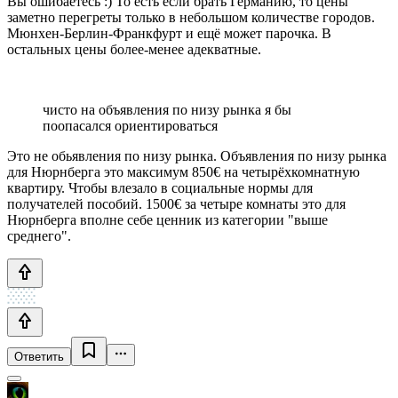
Вы ошибаетесь :) То есть если брать Германию, то цены
заметно перегреты только в небольшом количестве городов.
Мюнхен-Берлин-Франкфурт и ещё может парочка. В
остальных цены более-менее адекватные.
чисто на объявления по низу рынка я бы
поопасался ориентироваться
Это не обьявления по низу рынка. Объявления по низу рынка
для Нюрнберга это максимум 850€ на четырёхкомнатную
квартиру. Чтобы влезало в социальные нормы для
получателей пособий. 1500€ за четыре комнаты это для
Нюрнберга вполне себе ценник из категории "выше
среднего".
Ответить