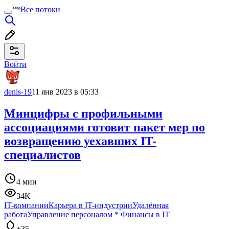
Все потоки
Войти
denis-19
11 янв 2023 в 05:33
Минцифры с профильными
ассоциациями готовит пакет мер по
возвращению уехавших IT-
специалистов
4 мин
34K
IT-компании
Карьера в IT-индустрии
Удалённая
работа
Управление персоналом
*
Финансы в IT
+35