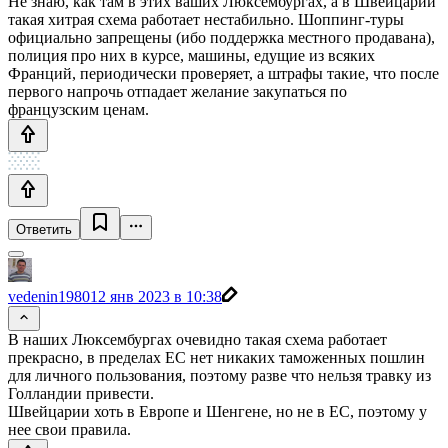
Не знаю, как там в этих ваших Люксембургах, а в Швейцарии
такая хитрая схема работает нестабильно. Шоппинг-туры
официально запрещены (ибо поддержка местного продавана),
полиция про них в курсе, машины, едущие из всяких
Франций, периодически проверяет, а штрафы такие, что после
первого напрочь отпадает желание закупаться по
французским ценам.
Ответить
vedenin1980
12 янв 2023 в 10:38
В наших Люксембургах очевидно такая схема работает
прекрасно, в пределах ЕС нет никаких таможенных пошлин
для личного пользования, поэтому разве что нельзя травку из
Голландии привести.
Швейцарии хоть в Европе и Шенгене, но не в ЕС, поэтому у
нее свои правила.