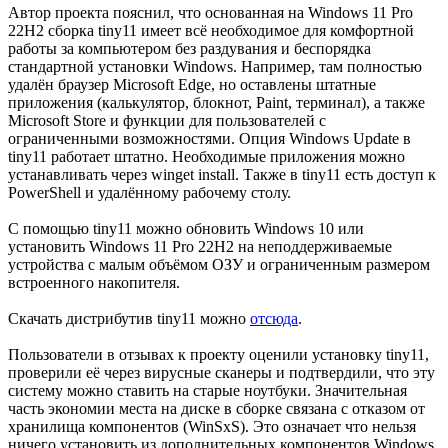
Автор проекта пояснил, что основанная на Windows 11 Pro
22H2 сборка tiny11 имеет всё необходимое для комфортной
работы за компьютером без раздувания и беспорядка
стандартной установки Windows. Например, там полностью
удалён браузер Microsoft Edge, но оставлены штатные
приложения (калькулятор, блокнот, Paint, терминал), а также
Microsoft Store и функции для пользователей с
ограниченными возможностями. Опция Windows Update в
tiny11 работает штатно. Необходимые приложения можно
устанавливать через winget install. Также в tiny11 есть доступ к
PowerShell и удалённому рабочему столу.
С помощью tiny11 можно обновить Windows 10 или
установить Windows 11 Pro 22H2 на неподдерживаемые
устройства с малым объёмом ОЗУ и ограниченным размером
встроенного накопителя.
Скачать дистрибутив tiny11 можно
отсюда
.
Пользователи в отзывах к проекту оценили установку tiny11,
проверили её через вирусные сканеры и подтвердили, что эту
систему можно ставить на старые ноутбуки. Значительная
часть экономии места на диске в сборке связана с отказом от
хранилища компонентов (WinSxS). Это означает что нельзя
ничего установить из дополнительных компонентов Windows,