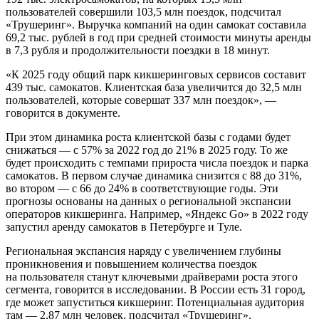
пользователей совершили 103,5 млн поездок, подсчитал
«Трушеринг». Выручка компаний на один самокат составила
69,2 тыс. рублей в год при средней стоимости минуты аренды
в 7,3 рубля и продолжительности поездки в 18 минут.
«К 2025 году общий парк кикшеринговых сервисов составит
439 тыс. самокатов. Клиентская база увеличится до 32,5 млн
пользователей, которые совершат 337 млн поездок», —
говорится в документе.
При этом динамика роста клиентской базы с годами будет
снижаться — с 57% за 2022 год до 21% в 2025 году. То же
будет происходить с темпами прироста числа поездок и парка
самокатов. В первом случае динамика снизится с 88 до 31%,
во втором — с 66 до 24% в соответствующие годы. Эти
прогнозы основаны на данных о региональной экспансии
операторов кикшеринга. Например, «Яндекс Go» в 2022 году
запустил аренду самокатов в Петербурге и Туле.
Региональная экспансия наряду с увеличением глубины
проникновения и повышением количества поездок
на пользователя станут ключевыми драйверами роста этого
сегмента, говорится в исследовании. В России есть 31 город,
где может запуститься кикшеринг. Потенциальная аудитория
там — 2,87 млн человек, подсчитал «Трушеринг».