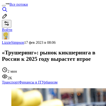
Все потоки
Войти
LizzieSimpson
17 фев 2023 в 08:06
«Трушеринг»: рынок кикшеринга в
России к 2025 году вырастет втрое
2 мин
2K
Транспорт
Финансы в IT
Урбанизм