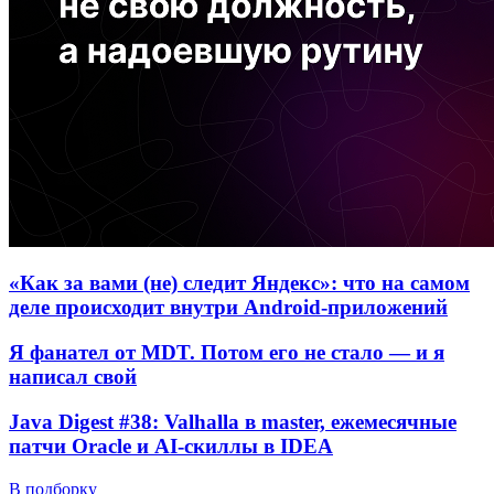
«Как за вами (не) следит Яндекс»: что на самом
деле происходит внутри Android-приложений
Я фанател от MDT. Потом его не стало — и я
написал свой
Java Digest #38: Valhalla в master, ежемесячные
патчи Oracle и AI-скиллы в IDEA
В подборку