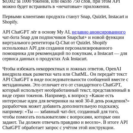
$0,002 за 1000 токенов, или около 750 слов, при этом API
можно будет встраивать в «нечатовые» приложения.
Первыми клиентами продукта станут Snap, Quizlet, Instacart и
Shopify.
API ChatGPT лёг в основу My AI,
недавно анонсированного
чат-бота Snap для подписчиков Snapchat+ и новой функции
виртуального репетитора Q-Chat от Quizlet. Shopify
использовал API для создания персонализированного
помощника для рекомендаций по покупкам, а Instacart — для
сервиса данных о продуктах Ask Instacart.
Чтобы избежать некорректных и ложных ответов, OpenAI
внедрила язык разметки чата или ChatML. Он передаёт текст
API ChatGPT в виде последовательности сообщений вместе с
метаданными. Это отличает его от стандартного ChatGPT,
который использует необработанный текст, представленный в
виде серии токенов. Например, к вопросу «Какие есть
интересные идеи для вечеринки на мой 30-й день рождения?»
разработчик может добавить дополнительную подсказку,
например: «Ты — забавный чат-бот, созданный для того,
чтобы помогать пользователям с вопросами, которые они
задают. Ты должен отвечать правдиво и весело». В итоге API
ChatGPT обработает запрос с учётом этой инструкции.