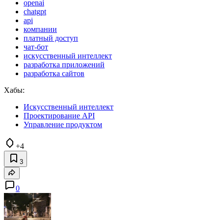
openai
chatgpt
api
компании
платный доступ
чат-бот
искусственный интеллект
разработка приложений
разработка сайтов
Хабы:
Искусственный интеллект
Проектирование API
Управление продуктом
+4
3
0