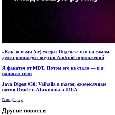
«Как за вами (не) следит Яндекс»: что на самом
деле происходит внутри Android-приложений
Я фанател от MDT. Потом его не стало — и я
написал свой
Java Digest #38: Valhalla в master, ежемесячные
патчи Oracle и AI-скиллы в IDEA
В подборку
Другие новости