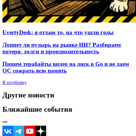
EvertyDesk: я отдаю то, на что ушли годы
Лопнет ли пузырь на рынке ИИ? Разбираем
потери, долги и производительность
Пишем терабайты видео на диск в Go и не даем
ОС сожрать всю память
В подборку
Другие новости
Ближайшие события