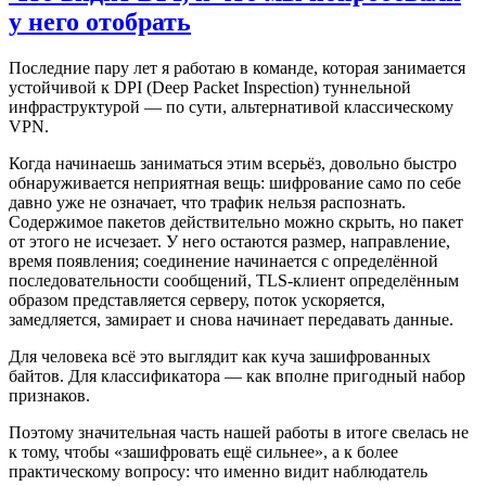
у него отобрать
Последние пару лет я работаю в команде, которая занимается
устойчивой к DPI (Deep Packet Inspection) туннельной
инфраструктурой — по сути, альтернативой классическому
VPN.
Когда начинаешь заниматься этим всерьёз, довольно быстро
обнаруживается неприятная вещь: шифрование само по себе
давно уже не означает, что трафик нельзя распознать.
Содержимое пакетов действительно можно скрыть, но пакет
от этого не исчезает. У него остаются размер, направление,
время появления; соединение начинается с определённой
последовательности сообщений, TLS-клиент определённым
образом представляется серверу, поток ускоряется,
замедляется, замирает и снова начинает передавать данные.
Для человека всё это выглядит как куча зашифрованных
байтов. Для классификатора — как вполне пригодный набор
признаков.
Поэтому значительная часть нашей работы в итоге свелась не
к тому, чтобы «зашифровать ещё сильнее», а к более
практическому вопросу: что именно видит наблюдатель