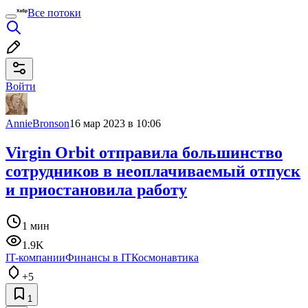
Все потоки
Войти
AnnieBronson
16 мар 2023 в 10:06
Virgin Orbit отправила большинство
сотрудников в неоплачиваемый отпуск
и приостановила работу
1 мин
1.9K
IT-компании
Финансы в IT
Космонавтика
+5
1