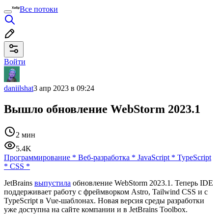
Все потоки
Войти
daniilshat
3 апр 2023 в 09:24
Вышло обновление WebStorm 2023.1
2 мин
5.4K
Программирование
*
Веб-разработка
*
JavaScript
*
TypeScript
*
CSS
*
JetBrains
выпустила
обновление WebStorm 2023.1. Теперь IDE
поддерживает работу с фреймворком Astro, Tailwind CSS и с
TypeScript в Vue-шаблонах. Новая версия среды разработки
уже доступна на сайте компании и в JetBrains Toolbox.