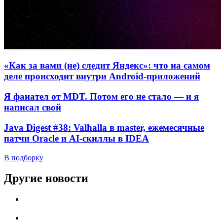
«Как за вами (не) следит Яндекс»: что на самом
деле происходит внутри Android-приложений
Я фанател от MDT. Потом его не стало — и я
написал свой
Java Digest #38: Valhalla в master, ежемесячные
патчи Oracle и AI-скиллы в IDEA
В подборку
Другие новости