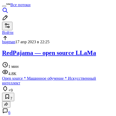
Все потоки
Войти
bugman
17 апр 2023 в 22:25
RedPajama — open source LLaMa
1 мин
4.8K
Open source
*
Машинное обучение
*
Искусственный
интеллект
+9
7
6