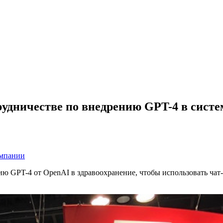
отрудничестве по внедрению GPT-4 в сист
омпании
ию GPT-4 от OpenAI в здравоохранение, чтобы использовать чат-