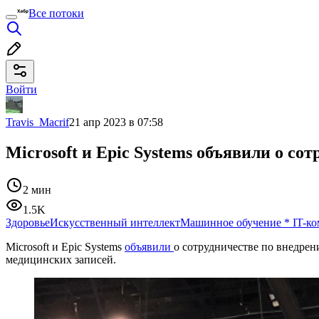
Все потоки
Войти
Travis_Macrif
21 апр 2023 в 07:58
Microsoft и Epic Systems объявили о с
2 мин
1.5K
Здоровье
Искусственный интеллект
Машинное обучение
*
IT-к
Microsoft и Epic Systems
объявили
о сотрудничестве по внедрен
медицинских записей.