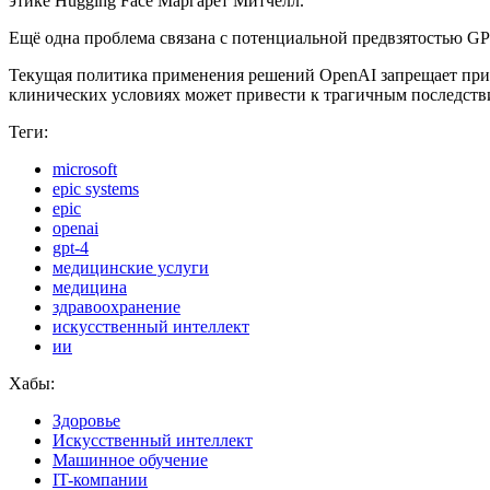
этике Hugging Face Маргарет Митчелл.
Ещё одна проблема связана с потенциальной предвзятостью GP
Текущая политика применения решений OpenAI запрещает при
клинических условиях может привести к трагичным последств
Теги:
microsoft
epic systems
epic
openai
gpt-4
медицинские услуги
медицина
здравоохранение
искусственный интеллект
ии
Хабы:
Здоровье
Искусственный интеллект
Машинное обучение
IT-компании