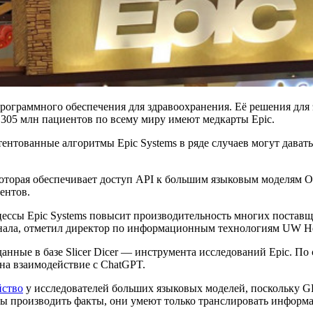
рограммного обеспечения для здравоохранения. Её решения для
305 млн пациентов по всему миру имеют медкарты Epic.
атентованные алгоритмы Epic Systems в ряде случаев могут дава
e, которая обеспечивает доступ API к большим языковым моделям
ентов.
ссы Epic Systems повысит производительность многих поставщи
онала, отметил директор по информационным технологиям UW He
нные в базе Slicer Dicer — инструмента исследований Epic. По 
на взаимодействие с ChatGPT.
йство
у исследователей больших языковых моделей, поскольку G
ы производить факты, они умеют только транслировать информа