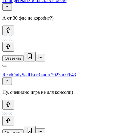
TraurigerNarr
3 июл 2023 в 09:39
А от 30 фпс не коробит?)
Ответить
ReadOnlySadUser
3 июл 2023 в 09:43
Ну, очевидно игра не для консоли)
Ответить