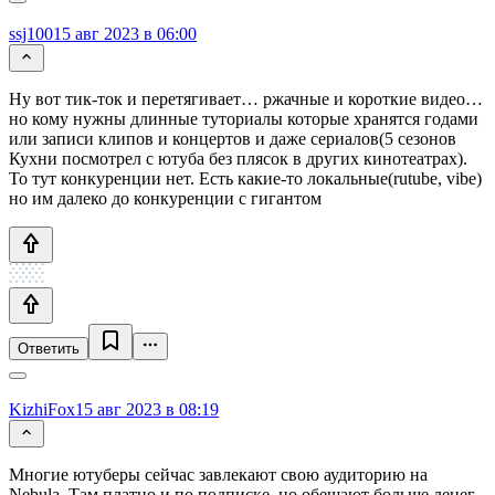
ssj100
15 авг 2023 в 06:00
Ну вот тик-ток и перетягивает… ржачные и короткие видео…
но кому нужны длинные туториалы которые хранятся годами
или записи клипов и концертов и даже сериалов(5 сезонов
Кухни посмотрел с ютуба без плясок в других кинотеатрах).
То тут конкуренции нет. Есть какие-то локальные(rutube, vibe)
но им далеко до конкуренции с гигантом
Ответить
KizhiFox
15 авг 2023 в 08:19
Многие ютуберы сейчас завлекают свою аудиторию на
Nebula. Там платно и по подписке, но обещают больше денег