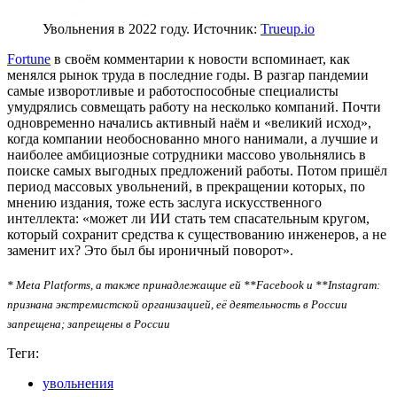
Увольнения в 2022 году. Источник:
Trueup.io
Fortune
в своём комментарии к новости вспоминает, как
менялся рынок труда в последние годы. В разгар пандемии
самые изворотливые и работоспособные специалисты
умудрялись совмещать работу на несколько компаний. Почти
одновременно начались активный наём и «великий исход»,
когда компании необоснованно много нанимали, а лучшие и
наиболее амбициозные сотрудники массово увольнялись в
поиске самых выгодных предложений работы. Потом пришёл
период массовых увольнений, в прекращении которых, по
мнению издания, тоже есть заслуга искусственного
интеллекта: «может ли ИИ стать тем спасательным кругом,
который сохранит средства к существованию инженеров, а не
заменит их? Это был бы ироничный поворот».
* Meta Platforms, а также принадлежащие ей **Facebook и **Instagram:
признана экстремистской организацией, её деятельность в России
запрещена; запрещены в России
Теги:
увольнения