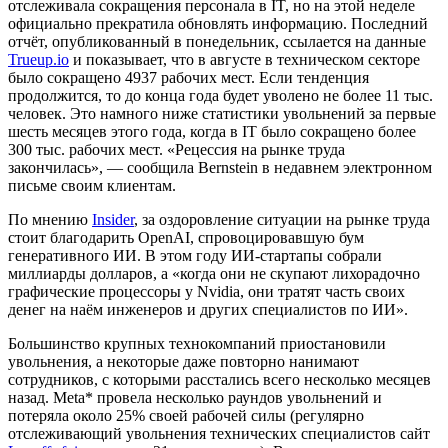
отслеживала сокращения персонала в IT, но на этой неделе
официально прекратила обновлять информацию. Последний
отчёт, опубликованный в понедельник, ссылается на данные
Trueup.io
и показывает, что в августе в техническом секторе
было сокращено 4937 рабочих мест. Если тенденция
продолжится, то до конца года будет уволено не более 11 тыс.
человек. Это намного ниже статистики увольнений за первые
шесть месяцев этого года, когда в IT было сокращено более
300 тыс. рабочих мест. «Рецессия на рынке труда
закончилась», — сообщила Bernstein в недавнем электронном
письме своим клиентам.
По мнению
Insider
, за оздоровление ситуации на рынке труда
стоит благодарить OpenAI, спровоцировавшую бум
генеративного ИИ. В этом году ИИ-стартапы собрали
миллиарды долларов, а «когда они не скупают лихорадочно
графические процессоры у Nvidia, они тратят часть своих
денег на наём инженеров и других специалистов по ИИ».
Большинство крупных технокомпаний приостановили
увольнения, а некоторые даже повторно нанимают
сотрудников, с которыми расстались всего несколько месяцев
назад. Meta* провела несколько раундов увольнений и
потеряла около 25% своей рабочей силы (регулярно
отслеживающий увольнения технических специалистов сайт