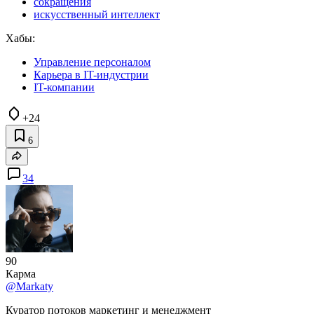
сокращения
искусственный интеллект
Хабы:
Управление персоналом
Карьера в IT-индустрии
IT-компании
+24
6
34
90
Карма
@Markaty
Куратор потоков маркетинг и менеджмент