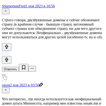
StjarnornasFred
1 ноя 2023 в 16:56
Строго говоря, двухбуквенные домены и сейчас обозначают
страну (в крайнем случае - бывшую страну, автономный
субъект страны или объединение стран), ни для чего другого
они не допускаются. Неофициально - двухбуквенные домены
могут использоваться для других целей (особенно tv, nu и cd).
Ответить
ogost
2 ноя 2023 в 03:56
Что интересно, .mn иногда используется как неофициальный
домен штата Миннесота, например мне известны senate.mn и