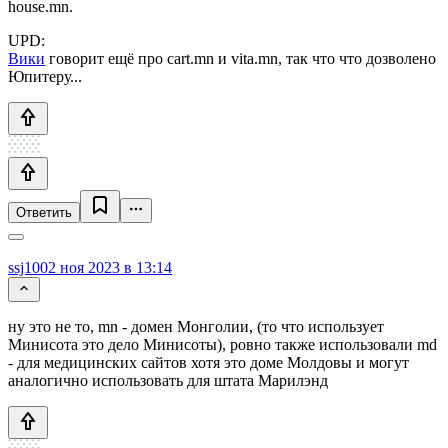
house.mn.
UPD:
Вики
говорит ещё про cart.mn и vita.mn, так что что дозволено
Юпитеру...
Ответить
ssj100
2 ноя 2023 в 13:14
ну это не то, mn - домен Монголии, (то что использует
Минисота это дело Минисоты), ровно также использовали md
- для медицинских сайтов хотя это доме Молдовы и могут
аналогично использовать для штата Марилэнд