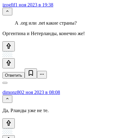
izogfif
1 ноя 2023 в 19:38
А .org или .net какие страны?
Оргентина и Нетерланды, конечно же!
Ответить
dimonz80
2 ноя 2023 в 08:08
Да, Рланды уже не те.