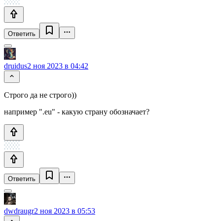
Ответить
druidus
2 ноя 2023 в 04:42
Строго да не строго))
например ".eu" - какую страну обозначает?
Ответить
dwdraugr
2 ноя 2023 в 05:53