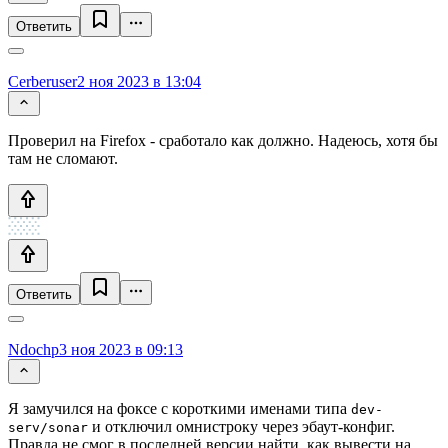
Ответить
Cerberuser
2 ноя 2023 в 13:04
Проверил на Firefox - сработало как должно. Надеюсь, хотя бы
там не сломают.
Ответить
Ndochp
3 ноя 2023 в 09:13
Я замучился на фоксе с короткими именами типа
dev-
и отключил омнистроку через эбаут-конфиг.
serv/sonar
Правда не смог в последней версии найти, как вывести на