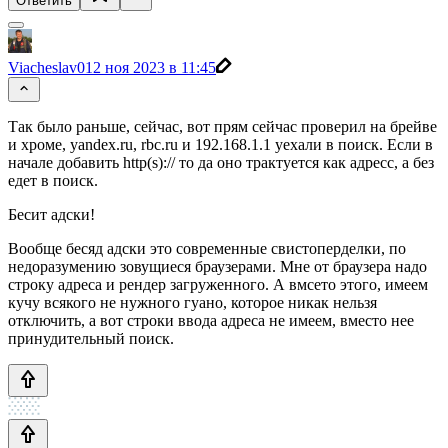
Ответить
Viacheslav01
2 ноя 2023 в 11:45
Так было раньше, сейчас, вот прям сейчас проверил на брейве
и хроме, yandex.ru, rbc.ru и 192.168.1.1 уехали в поиск. Если в
начале добавить http(s):// то да оно трактуется как адресс, а без
едет в поиск.
Бесит адски!
Вообще бесяд адски это современные свистоперделки, по
недоразумению зовущиеся браузерами. Мне от браузера надо
строку адреса и рендер загруженного. А вмсето этого, имеем
кучу всякого не нужного гуано, которое никак нельзя
отключить, а вот строки ввода адреса не имеем, вместо нее
принудительный поиск.