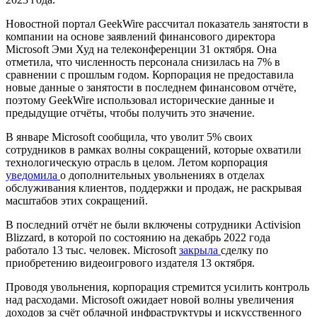
Новостной портал GeekWire рассчитал показатель занятости в
компании на основе заявлений финансового директора
Microsoft Эми Худ на телеконференции 31 октября. Она
отметила, что численность персонала снизилась на 7% в
сравнении с прошлым годом. Корпорация не предоставила
новые данные о занятости в последнем финансовом отчёте,
поэтому GeekWire использовал исторические данные и
предыдущие отчёты, чтобы получить это значение.
В январе Microsoft сообщила, что уволит 5% своих
сотрудников в рамках волны сокращений, которые охватили
технологическую отрасль в целом. Летом корпорация
уведомила
о дополнительных увольнениях в отделах
обслуживания клиентов, поддержки и продаж, не раскрывая
масштабов этих сокращений.
В последний отчёт не были включены сотрудники Activision
Blizzard, в которой по состоянию на декабрь 2022 года
работало 13 тыс. человек. Microsoft
закрыла
сделку по
приобретению видеоигрового издателя 13 октября.
Проводя увольнения, корпорация стремится усилить контроль
над расходами. Microsoft ожидает новой волны увеличения
доходов за счёт облачной инфраструктуры и искусственного