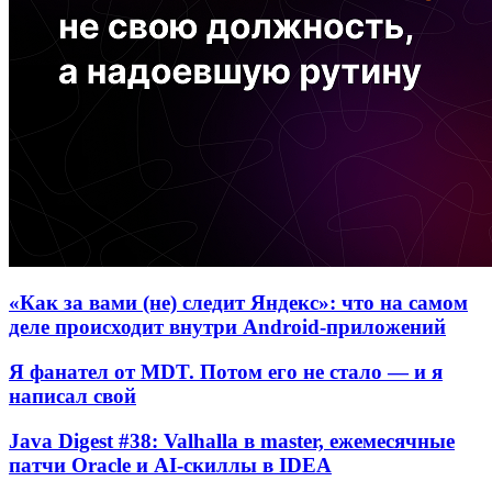
«Как за вами (не) следит Яндекс»: что на самом
деле происходит внутри Android-приложений
Я фанател от MDT. Потом его не стало — и я
написал свой
Java Digest #38: Valhalla в master, ежемесячные
патчи Oracle и AI-скиллы в IDEA