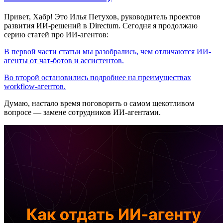
Привет, Хабр! Это Илья Петухов, руководитель проектов
развития ИИ-решений в Directum. Сегодня я продолжаю
серию статей про ИИ-агентов:
В первой части статьи мы разобрались, чем отличаются ИИ-
агенты от чат-ботов и ассистентов.
Во второй остановились подробнее на преимуществах
workflow-агентов.
Думаю, настало время поговорить о самом щекотливом
вопросе — замене сотрудников ИИ-агентами.