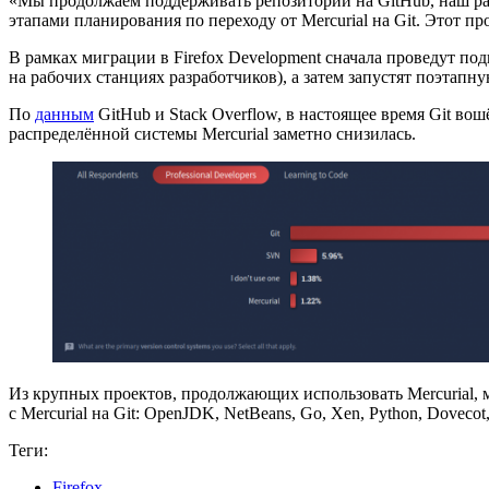
«Мы продолжаем поддерживать репозиторий на GitHub, наш раб
этапами планирования по переходу от Mercurial на Git. Этот п
В рамках миграции в Firefox Development сначала проведут под
на рабочих станциях разработчиков), а затем запустят поэтап
По
данным
GitHub и Stack Overflow, в настоящее время Git во
распределённой системы Mercurial заметно снизилась.
Из крупных проектов, продолжающих использовать Mercurial,
с Mercurial на Git: OpenJDK, NetBeans, Go, Xen, Python, Dovec
Теги:
Firefox