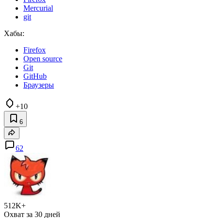
Mercurial
git
Хабы:
Firefox
Open source
Git
GitHub
Браузеры
+10
6
62
512K+
Охват за 30 дней