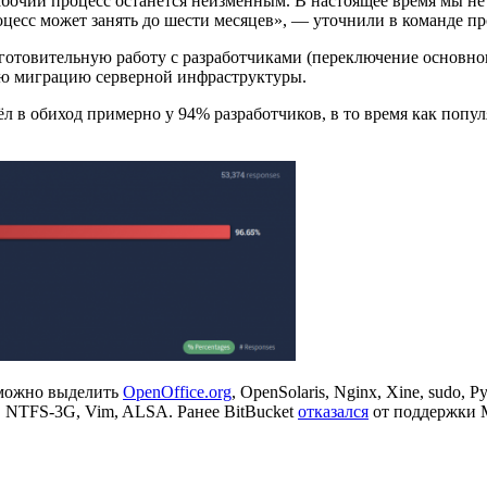
очий процесс останется неизменным. В настоящее время мы не б
роцесс может занять до шести месяцев», — уточнили в команде пр
готовительную работу с разработчиками (переключение основного
ную миграцию серверной инфраструктуры.
шёл в обиход примерно у 94% разработчиков, в то время как попу
 можно выделить
OpenOffice.org
, OpenSolaris, Nginx, Xine, sudo,
ot, NTFS-3G, Vim, ALSA. Ранее BitBucket
отказался
от поддержки M