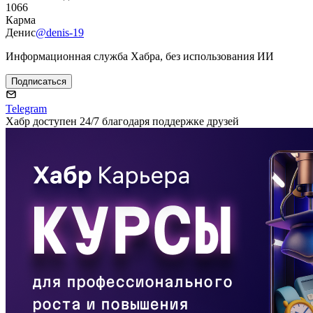
1066
Карма
Денис
@denis-19
Информационная служба Хабра, без использования ИИ
Подписаться
Telegram
Хабр доступен 24/7 благодаря поддержке друзей