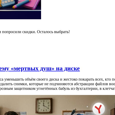
и попросили скидки. Осталось выбрать!
лему «мертвых душ» на диске
 уменьшить объём своего диска и жестоко покарать всех, кто п
 удалить снимки, которые не подчиняются абстракции файлов во
 грозным защитником угнетённых бабуль из бухгалтерии, в клет