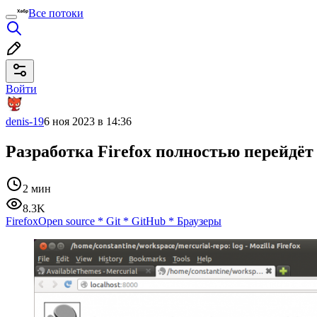
Все потоки
Войти
denis-19
6 ноя 2023 в 14:36
Разработка Firefox полностью перейдёт 
2 мин
8.3K
Firefox
Open source
*
Git
*
GitHub
*
Браузеры