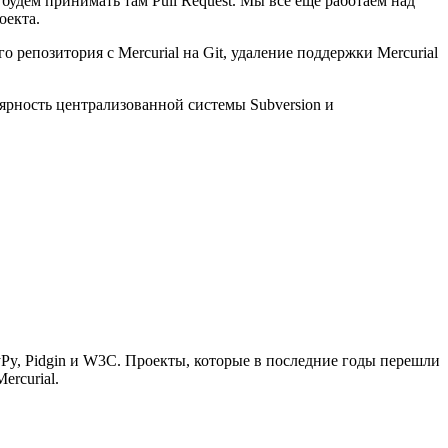
удем принимать там Pull Request. Мы все ещё работаем над
оекта.
 репозитория с Mercurial на Git, удаление поддержки Mercurial
лярность централизованной системы Subversion и
 PyPy, Pidgin и W3C. Проекты, которые в последние годы перешли
ercurial.