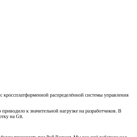
ит с кроссплатформенной распределённой системы управления
то приводило к значительной нагрузке на разработчиков. В
тку на Git.