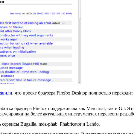
ъявили
, что проект браузера Firefox Desktop полностью переход
ботка браузера Firefox поддерживала как Mercurial, так и Git. Э
окусировки на более актуальных инструментах перевести разрабо
сервисы Bugzilla, moz-phab, Phabricator и Lando.