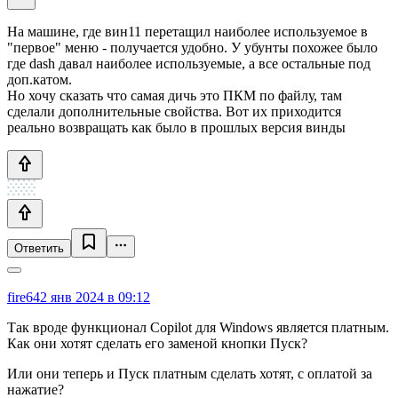
На машине, где вин11 перетащил наиболее используемое в
"первое" меню - получается удобно. У убунты похожее было
где dash давал наиболее используемые, а все остальные под
доп.катом.
Но хочу сказать что самая дичь это ПКМ по файлу, там
сделали дополнительные свойства. Вот их приходится
реально возвращать как было в прошлых версия винды
Ответить
fire64
2 янв 2024 в 09:12
Так вроде функционал Copilot для Windows является платным.
Как они хотят сделать его заменой кнопки Пуск?
Или они теперь и Пуск платным сделать хотят, с оплатой за
нажатие?