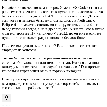
Не, абсолютно честно вам говорю. У меня VS Code есть и на
рабочем и закреплён в быстрых в пуске. Не представляю, что
бы я его искал. Когда был PyCharm это было так же. Да что
там, когда я пытался быть джуном на джаве и NetBeans с
Eclipse были моими основными инструментами, они были
перед глазами всегда, а не в древе пуска. А знаете, что в пуске
я бы мог искать? Ну, например VS 2022, но он мне нафиг не
нужен и стоит только ради виндовых билдов flutter.
Про сетевые утилиты - эт какие? Во-первых, часть из них
стартуют из консоли.
Тот же Whireshark, если им реально пользуются, или на
сетевом оборудовании или перед глазами. Когда я админил
винду, у меня все эти ваши службы каталогов AD и прочие
консольки управления были в горячих вкладках.
Потому я и спрашиваю - а чем вы там занимаетесь-то, если
вам приходится искать в пуске редактор сетей, а не вызвать
его с ярлыка на рабочем столе?