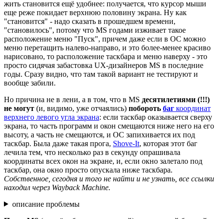
жить становится ещё удобнее: получается, что курсор мыши
еще реже покидает верхнюю половину экрана. Ну как
"становится" - надо сказать в прошедшем времени,
"становилось", потому что MS годами изживает такое
расположение меню "Пуск", причем даже если в ОС можно
меню перетащить налево-направо, и это более-менее красиво
нарисовано, то расположение таскбара и меню наверху - это
просто сидячая забастовка UX-дизайнеров MS в последние
годы. Сразу видно, что там такой вариант не тестируют и
вообще забили.
Но причина не в лени, а в том, что в MS
десятилетиями (!!!)
не могут
(и, видимо, уже отчаялись)
побороть
баг
координат
верхнего левого угла экрана
: если таскбар оказывается сверху
экрана, то часть программ и окон смещаются ниже него на его
высоту, а часть не смещаются, и ОС запихивается их под
таскбар. Была даже такая прога,
Shove-It
, которая этот баг
лечила тем, что несколько раз в секунду опрашивала
координаты всех окон на экране, и, если окно залетало под
таскбар, она окно просто опускала ниже таскбара.
Собственное, сегодня и того не найти и не узнать, все ссылки
находил через Wayback Machine.
описание проблемы