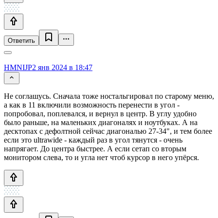
Ответить
HMNIJP
2 янв 2024 в 18:47
Не соглашусь. Сначала тоже ностальгировал по старому меню,
а как в 11 включили возможность перенести в угол -
попробовал, поплевался, и вернул в центр. В углу удобно
было раньше, на маленьких диагоналях и ноутбуках. А на
десктопах с дефолтной сейчас диагональю 27-34", и тем более
если это ultrawide - каждый раз в угол тянутся - очень
напрягает. До центра быстрее. А если сетап со вторым
монитором слева, то и угла нет чтоб курсор в него упёрся.