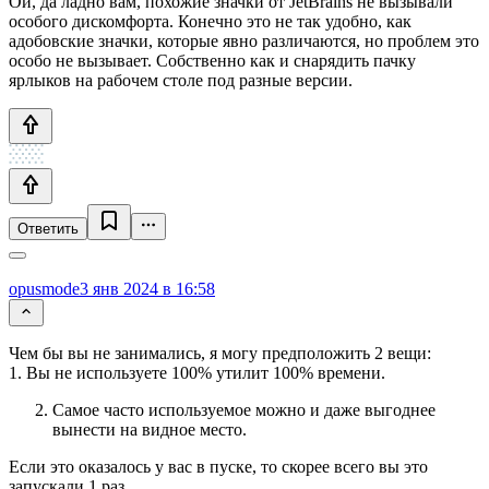
Ой, да ладно вам, похожие значки от JetBrains не вызывали
особого дискомфорта. Конечно это не так удобно, как
адобовские значки, которые явно различаются, но проблем это
особо не вызывает. Собственно как и снарядить пачку
ярлыков на рабочем столе под разные версии.
Ответить
opusmode
3 янв 2024 в 16:58
Чем бы вы не занимались, я могу предположить 2 вещи:
1. Вы не используете 100% утилит 100% времени.
Самое часто используемое можно и даже выгоднее
вынести на видное место.
Если это оказалось у вас в пуске, то скорее всего вы это
запускали 1 раз.