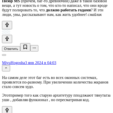
Позор MS
(причём, баг-то древнючий) даже в такой базовой
вещи, а тут новость о том, что кто-то написал, что они вроде
будут полировать то, что
должно работать годами
? И эти
люди, увы, рассказывают нам, как жить удобнее!
смайлик
Ответить
MiyuHogosha
3 янв 2024 в 04:03
На самом деле этот баг есть во всех оконных системах,
проявлется по-разному. При увеличении количества жкранов
стало совсем худо.
Этотпример того как старую архитетуру пподлжают тянутьтза
уши , добавляя функионал , но пересматривая код.