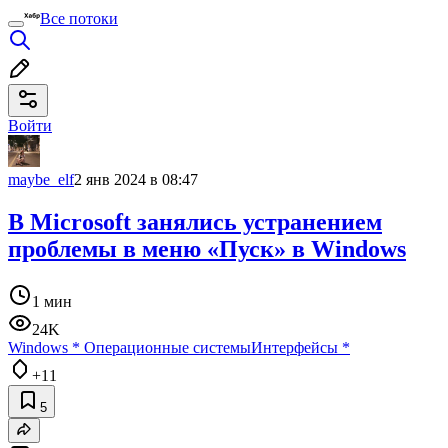
Все потоки
Войти
maybe_elf
2 янв 2024 в 08:47
В Microsoft занялись устранением
проблемы в меню «Пуск» в Windows
1 мин
24K
Windows
*
Операционные системы
Интерфейсы
*
+11
5