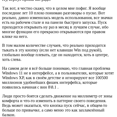
Так вот, я честно скажу, что в целом мне пофиг. Я вообще
последние лет 10 плохо понимаю разговоры о пуске. Вот
реально, давно изменилась модель использования, все значки
есть на рабочем стале и на панели быстрого запуска. Пуск
приходится открывать ну раз в месяц в лучшем случае, ибо
многие функции его прекрасно открываются при правом
клике на него.
В том малом количестве случаев, что реально приходится
тыкать в эту кнопку (если нет клавиши Win под рукой),
глобально вообще плевать, где он находится, хоть в центре,
хоть слева.
На самом деле я всё больше понимаю, что главная проблема
Windows 11 не в интерфейсе, а в пользователях, которые хотят
Windows XP, как в своём детстве и игнорируют все 100500
миллионов удобнейших фишек интерфейса, которые
появились начиная с вин 8\8.1 .
Люди просто боятся сделать движение на миллиметр от зоны
комфорта и что-то изменить в паттерне своего поведения.
Ведь может оказаться, что кнопка пуск сейчас, в общем-то
больше по привычке, а само меню это как захламлённый
балкон.