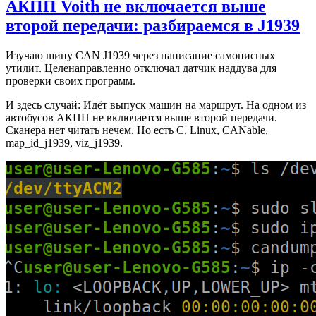
АКПП Voith не включается выше
второй передачи: разбираемся в J1939
Изучаю шину CAN J1939 через написание самописных
утилит. Целенаправленно отключал датчик наддува для
проверки своих программ.
И здесь случай: Идёт выпуск машин на маршрут. На одном из
автобусов АКПП не включается выше второй передачи.
Сканера нет читать нечем. Но есть C, Linux, CANable,
map_id_j1939, viz_j1939.