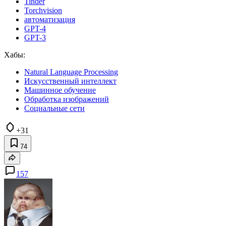
Tinder
Torchvision
автоматизация
GPT-4
GPT-3
Хабы:
Natural Language Processing
Искусственный интеллект
Машинное обучение
Обработка изображений
Социальные сети
+31
74
157