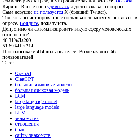
комментариях к треду в микроблоге заявил, что всё
рассказал
Карине. В ответ она
удивилась
и долго задавала вопросы.
Сама девушка
не пользуется
X (бывший Twitter).
Только зарегистрированные пользователи могут участвовать в
опросе.
Войдите
, пожалуйста.
Допустимо ли автоматизировать такую сферу человеческих
отношений?
48.31%
Да
200
51.69%
Нет
214
Проголосовали 414 пользователей. Воздержались 66
пользователей.
Теги:
OpenAI
ChatGPT
большие языковые модели
большая языковая модель
БЯМ
large language model
large language models
LLM
знакомства
отношения
брак
сайты знакомств