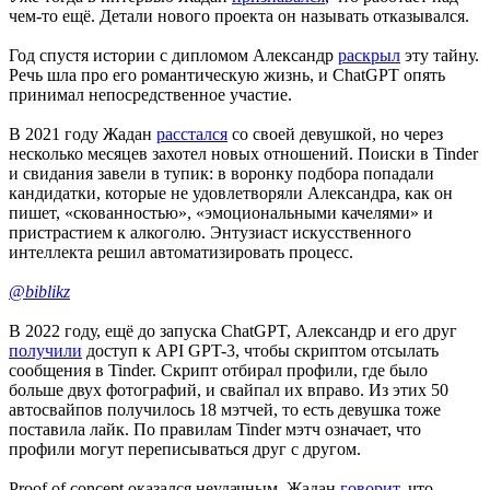
чем-то ещё. Детали нового проекта он называть отказывался.
Год спустя истории с дипломом Александр
раскрыл
эту тайну.
Речь шла про его романтическую жизнь, и ChatGPT опять
принимал непосредственное участие.
В 2021 году Жадан
расстался
со своей девушкой, но через
несколько месяцев захотел новых отношений. Поиски в Tinder
и свидания завели в тупик: в воронку подбора попадали
кандидатки, которые не удовлетворяли Александра, как он
пишет, «скованностью», «эмоциональными качелями» и
пристрастием к алкоголю. Энтузиаст искусственного
интеллекта решил автоматизировать процесс.
@biblikz
В 2022 году, ещё до запуска ChatGPT, Александр и его друг
получили
доступ к API GPT-3, чтобы скриптом отсылать
сообщения в Tinder. Скрипт отбирал профили, где было
больше двух фотографий, и свайпал их вправо. Из этих 50
автосвайпов получилось 18 мэтчей, то есть девушка тоже
поставила лайк. По правилам Tinder мэтч означает, что
профили могут переписываться друг с другом.
Proof of concept оказался неудачным. Жадан
говорит
, что