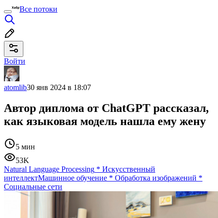
Все потоки
Войти
atomlib
30 янв 2024 в 18:07
Автор диплома от ChatGPT рассказал,
как языковая модель нашла ему жену
5 мин
53K
Natural Language Processing
*
Искусственный
интеллект
Машинное обучение
*
Обработка изображений
*
Социальные сети