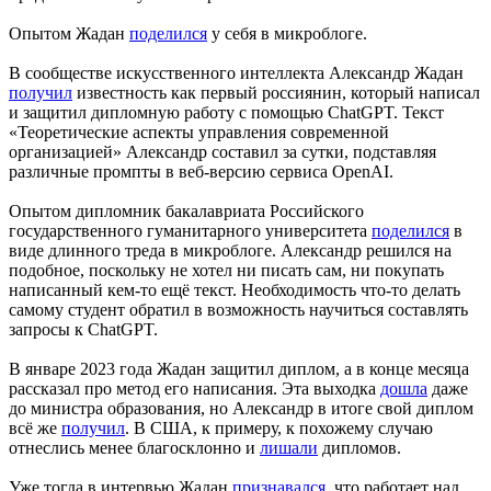
Опытом Жадан
поделился
у себя в микроблоге.
В сообществе искусственного интеллекта Александр Жадан
получил
известность как первый россиянин, который написал
и защитил дипломную работу с помощью ChatGPT. Текст
«Теоретические аспекты управления современной
организацией» Александр составил за сутки, подставляя
различные промпты в веб-версию сервиса OpenAI.
Опытом дипломник бакалавриата Российского
государственного гуманитарного университета
поделился
в
виде длинного треда в микроблоге. Александр решился на
подобное, поскольку не хотел ни писать сам, ни покупать
написанный кем-то ещё текст. Необходимость что-то делать
самому студент обратил в возможность научиться составлять
запросы к ChatGPT.
В январе 2023 года Жадан защитил диплом, а в конце месяца
рассказал про метод его написания. Эта выходка
дошла
даже
до министра образования, но Александр в итоге свой диплом
всё же
получил
. В США, к примеру, к похожему случаю
отнеслись менее благосклонно и
лишали
дипломов.
Уже тогда в интервью Жадан
признавался
, что работает над